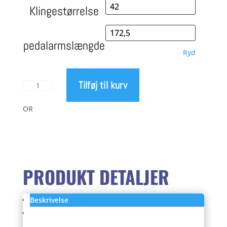
til
Klingestørrelse
2.199,00 kr.
pedalarmslængde
Ryd
Tilføj til kurv
Sram
Force
1
OR
x
11
kranksæt
antal
PRODUKT DETALJER
Beskrivelse
Anmeldelser (0)