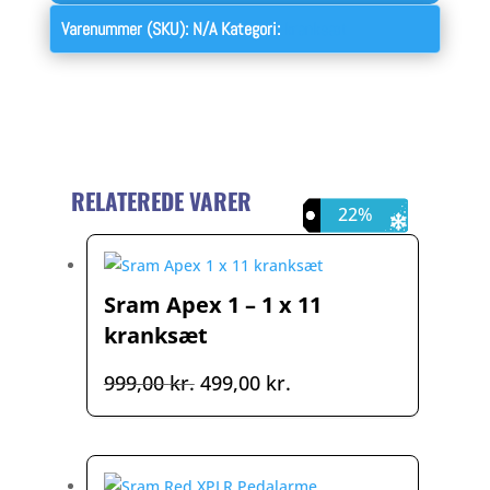
Varenummer (SKU):
N/A
Kategori:
kranksæt
RELATEREDE VARER
50%
21%
22%
Sram Apex 1 – 1 x 11
kranksæt
Den
Den
999,00
kr.
499,00
kr.
oprindelige
aktuelle
pris
pris
var:
er: