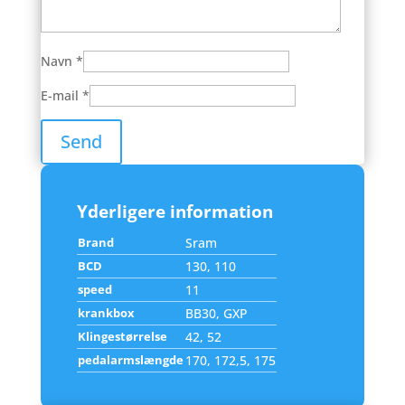
Navn
*
E-mail
*
Yderligere information
Brand
Sram
BCD
130, 110
speed
11
krankbox
BB30, GXP
Klingestørrelse
42, 52
pedalarmslængde
170, 172,5, 175