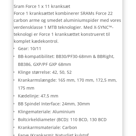
Sram Force 1 x 11 kranksæt
Force 1 kranksættet kombinerer SRAMs Force 22
carbon arme og smedet aluminiumspider med vores
verdensklasse 1 MTB teknologier. Med X-SYNC™-
teknologi er Force 1 kranksættet konstrueret til
komplet kædekontrol.
Gear: 10/11
BB-kompatibilitet: BB30/PF30-68mm & BBRight,
BB386, GXP/PF GXP 68mm
Klinge størrelse: 42, 50, 52
Krankarmslængde: 165 mm, 170 mm, 172,5 mm,
175 mm
Kædelinje: 47,5 mm
BB Spindel Interface: 24mm, 30mm
Klingemateriale: Aluminium
Boltcirkeldiameter (BCD): 110 BCD, 130 BCD
Krankarmsmateriale: Carbon
Farve (Krankarm): Naturligt kulstof