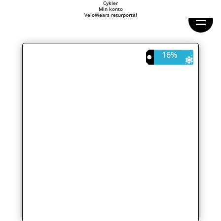
Forside
Cykler
Min konto
Cykeltasker
VeloWears returportal
Cykeltøj
Cykler
Energi
Geargrupper
16%
Shop
Hjul
Komponenter
Sko
Tilbehør
Værktøj
Wattmålere
Outlet