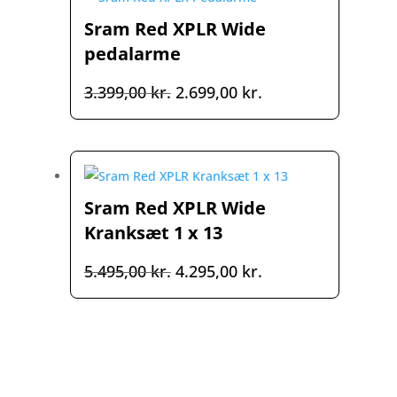
999,00 kr..
499,00 kr..
Sram Red XPLR Wide
pedalarme
Den
Den
3.399,00
kr.
2.699,00
kr.
oprindelige
aktuelle
pris
pris
var:
er:
3.399,00 kr..
2.699,00 kr..
Sram Red XPLR Wide
Kranksæt 1 x 13
Den
Den
5.495,00
kr.
4.295,00
kr.
oprindelige
aktuelle
pris
pris
var:
er:
5.495,00 kr..
4.295,00 kr..