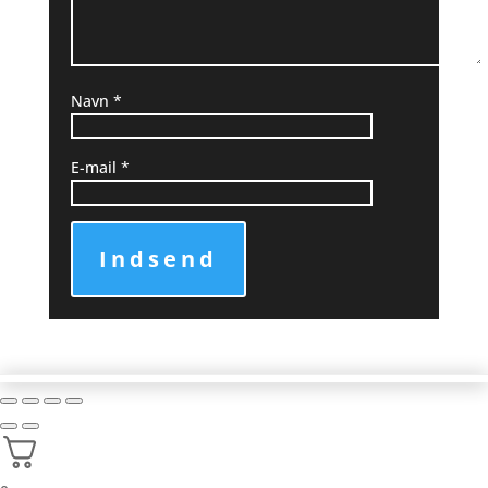
Navn
*
E-mail
*
Indsend