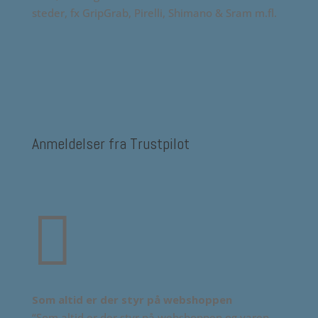
steder, fx GripGrab, Pirelli, Shimano & Sram m.fl.
Anmeldelser fra Trustpilot

Som altid er der styr på webshoppen
“Som altid er der styr på webshoppen og varen