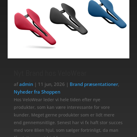
Nyt Brand hos VeloWear
af
admin
|
11 jun, 2026
|
Brand præsentationer
,
Nyheder fra Shoppen
Hos VeloWear leder vi hele tiden efter nye
produkter, som kan være interessante for vore
kunder. Meget gerne produkter som er lidt mere
end gennemsnitlige. Senest har vi fx haft stor succes
med vore 8lien hjul, som sælger fortrinligt, da man