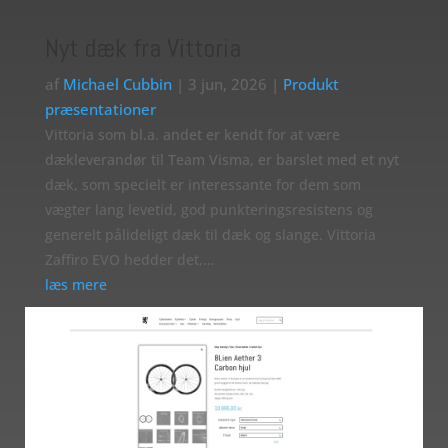
Nyt dæk fra Vittoria
af
Michael Cubbin
|
3 jun, 2026
|
Produkt
præsentationer
Vittoria som bl.a. andet er kendt for at være
dækleverandør til Team Visma, er barslet med et nyt
dæk, som specielt er interessante for dem som
vægter lang levetid, god punkteringsresistens og
generelt pålideligt dæk til dæk og slange. Vittoria
Zaffiro EVO hedder det,…
læs mere