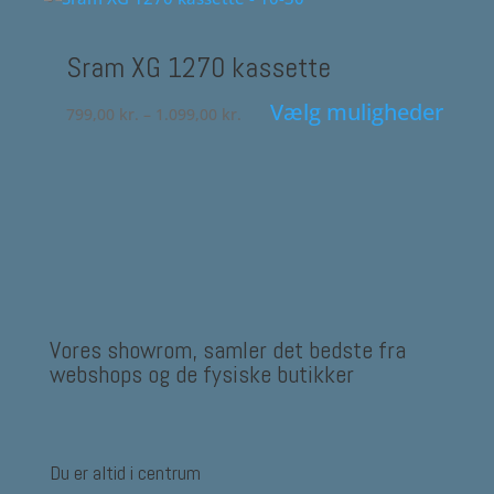
kan
vælges
Sram XG 1270 kassette
på
Prisinterval:
Vælg muligheder
varesiden
799,00
kr.
–
1.099,00
kr.
799,00 kr.
Dette
til
vare
1.099,00 kr.
har
flere
varianter.
Mulighederne
kan
Vores showrom, samler det bedste fra
vælges
webshops og de fysiske butikker
på
varesiden
Du er altid i centrum