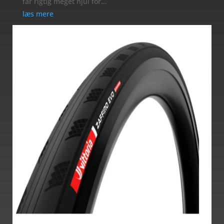
får rigtig meget hjul for…
læs mere