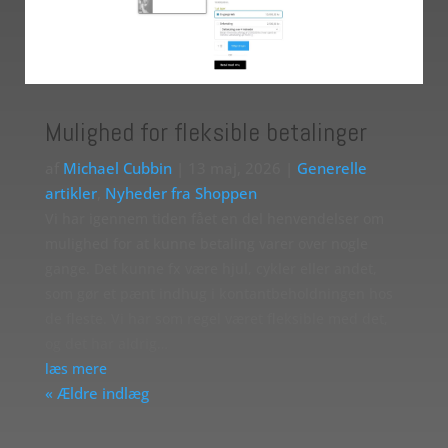
Mulighed for fleksible betalinger
af
Michael Cubbin
|
13 maj, 2026
|
Generelle
artikler
,
Nyheder fra Shoppen
Vi har igennem tiden fået en del henvendelser om
mulighed for at kunne betaling varer over nogle
gange. Det kunne fx være hjul, cykler eller andet,
som gør et pænt indhug i kontantbeholdningen hos
de fleste. Vi har som regel været fleksible med det,
og det har aldrig…
læs mere
« Ældre indlæg