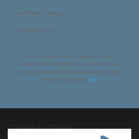
Tine Posselt Gamborg
3 december 2024
Dette er blot et mindre udpluk af vores
anmeldelser på trustpilot, hvor vi er stolte af at
have en score på 4,7. Har du lyst til at se nogle
flere, kan du gøre det
her
.
Uddrag fra bloggen