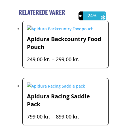
RELATEREDE VARER
29%
24%
24%
Apidura Backcountry Food
Pouch
Prisinterval:
249,00
kr.
–
299,00
kr.
249,00 kr.
til
299,00 kr.
Apidura Racing Saddle
Pack
Prisinterval:
799,00
kr.
–
899,00
kr.
799,00 kr.