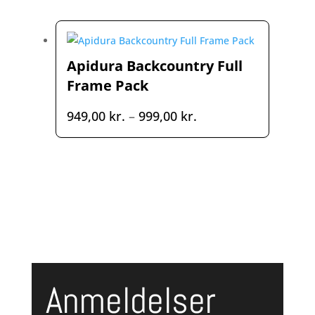
til
899,00 kr.
Apidura Backcountry Full
Frame Pack
Prisinterval:
949,00
kr.
–
999,00
kr.
949,00 kr.
til
999,00 kr.
Anmeldelser