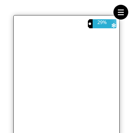
Forside
Cykeltasker
Cykeltøj
Cykler
29%
Energi
Geargrupper
Shop
Hjul
Komponenter
Sko
Tilbehør
Værktøj
Wattmålere
Outlet