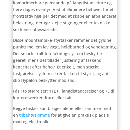
komprimerbare genstande på langdistanceture og
flere dages eventyr. Ved at eliminere behovet for et
frontstativ hjælper det med at skabe en afbalanceret
belastning, der gør stejle stigninger eller tekniske
sektioner ubesværede.
Disse mountainbike-styrtasker rammer det gyldne
punktt mellem lav vægt, holdbarhed og vandtætning.
Det smarte roll-top-lukningssystem beskytter
gearet, mens det tillader justering af taskens
kapacitet efter behov. Et enkelt, men stærkt
fastgørelsessystem sikrer tasken til styret, og anti-
slip Hypalon beskytter mod slid.
Fås i to størrelser: 11L til langdistancerejser og 7L til
kortere weekendture eller løb.
Begge tasker kan bruges alene eller sammen med
en
tilbehørslomme
for at give en praktisk plads til
mad og elektronik.