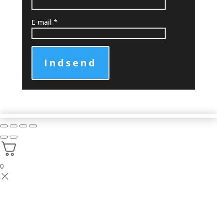
E-mail
*
Indsend
0