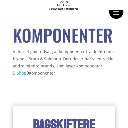
Forside
Cykler
Min konto
Cykeltasker
VeloWears returportal
Cykeltøj
Cykler
Energi
KOMPONENTER
Geargrupper
Shop
Hjul
Komponenter
Sko
Vi har et godt udvalg af komponenter fra de førende
Tilbehør
brands, Sram & Shimano. Derudover har vi en række
Værktøj
Wattmålere
andre mindre brands, som laver komponenter
Outlet
Shop
Komponenter
BAGSKIFTERE