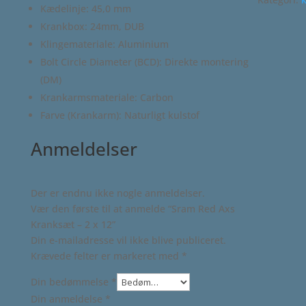
Kædelinje: 45,0 mm
Krankbox: 24mm, DUB
Klingemateriale: Aluminium
Bolt Circle Diameter (BCD): Direkte montering
(DM)
Krankarmsmateriale: Carbon
Farve (Krankarm): Naturligt kulstof
Anmeldelser
Der er endnu ikke nogle anmeldelser.
Vær den første til at anmelde “Sram Red Axs
Kranksæt – 2 x 12”
Din e-mailadresse vil ikke blive publiceret.
Krævede felter er markeret med
*
Din bedømmelse
*
Din anmeldelse
*