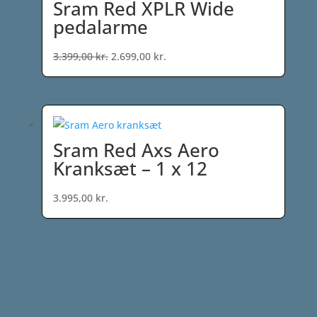
Sram Red XPLR Wide
pedalarme
Den
Den
3.399,00
kr.
2.699,00
kr.
oprindelige
aktuelle
pris
pris
var:
er:
3.399,00 kr..
2.699,00 kr..
Sram Red Axs Aero
Kranksæt – 1 x 12
3.995,00
kr.