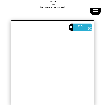
Forside
Cykler
Min konto
Cykeltasker
VeloWears returportal
Cykeltøj
Cykler
Energi
Geargrupper
31%
Shop
Hjul
Komponenter
Sko
Tilbehør
Værktøj
Wattmålere
Outlet