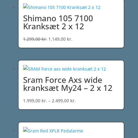
Shimano 105 7100
Kranksæt 2 x 12
Den
Den
1.299,00
kr.
1.149,00
kr.
oprindelige
aktuelle
pris
pris
var:
er:
1.299,00 kr..
1.149,00 kr..
Sram Force Axs wide
kranksæt My24 – 2 x 12
Prisinterval:
1.999,00
kr.
–
2.499,00
kr.
1.999,00 kr.
til
2.499,00 kr.