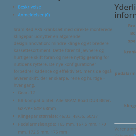
antal
Yderl
Beskrivelse
infor
Anmeldelser (0)
Bra
Sram Red AXS kranksæt med direkte monterede
BC
klingepar udnytter en afgørende
spe
designinnovation: mindre klinge og et bredere
kassettesortiment. Dette fører til jævnere og
kran
hurtigere skift foran og mere nyttig gearing for
nutidens ryttere. De nye konfigurationer
forbedrer kadence og effektivitet, mens de også
pedalarm
leverer skift, der er skarpe, rene og hurtige –
hver gang.
Gear: 12
BB-kompatibilitet: Alle SRAM Road DUB BB'er,
kling
GXP/PF GXP 68mm
Klingepar størrelse: 46/33, 48/35, 50/37
Pedalarmslængde: 165 mm, 167,5 mm, 170
Varenumm
mm, 172,5 mm, 175 mm
Kategori: