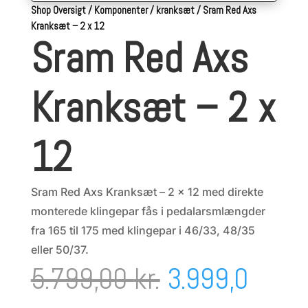
Shop Oversigt
/
Komponenter
/
kranksæt
/
Sram Red Axs
Kranksæt – 2 x 12
Sram Red Axs
Kranksæt – 2 x
12
Sram Red Axs Kranksæt – 2 x 12 med direkte
monterede klingepar fås i pedalarsmlængder
fra 165 til 175 med klingepar i 46/33, 48/35
eller 50/37.
Den
5.799,00
kr.
3.999,0