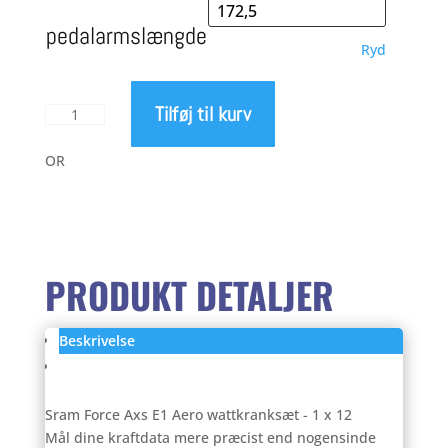
pedalarmslængde
Ryd
Tilføj til kurv
Sram
Force
Axs
OR
E1
Aero
wattkranksæt
-
1
PRODUKT DETALJER
x
12
Beskrivelse
antal
Anmeldelser (0)
Sram Force Axs E1 Aero wattkranksæt - 1 x 12
Mål dine kraftdata mere præcist end nogensinde