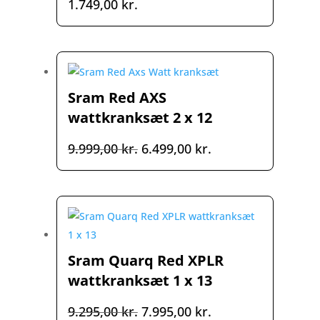
1.749,00
kr.
Sram Red AXS
wattkranksæt 2 x 12
Den
Den
9.999,00
kr.
6.499,00
kr.
oprindelige
aktuelle
pris
pris
var:
er:
9.999,00 kr..
6.499,00 kr..
Sram Quarq Red XPLR
wattkranksæt 1 x 13
Den
Den
9.295,00
kr.
7.995,00
kr.