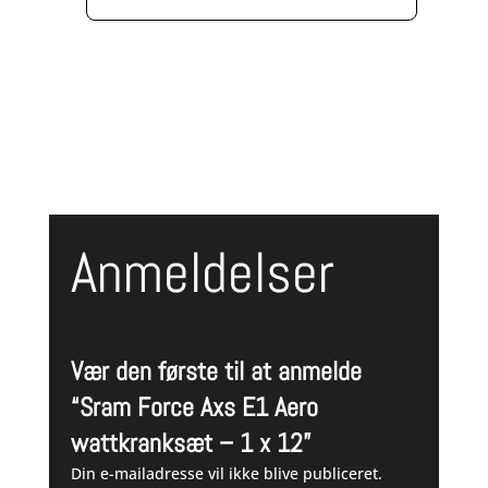
oprindelige
aktuelle
pris
pris
var:
er:
9.295,00 kr..
7.995,00 kr..
Anmeldelser
Vær den første til at anmelde
“Sram Force Axs E1 Aero
wattkranksæt – 1 x 12”
Din e-mailadresse vil ikke blive publiceret.