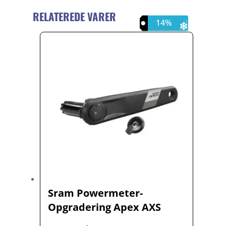
RELATEREDE VARER
35%
14%
Sram Powermeter-
Opgradering Apex AXS