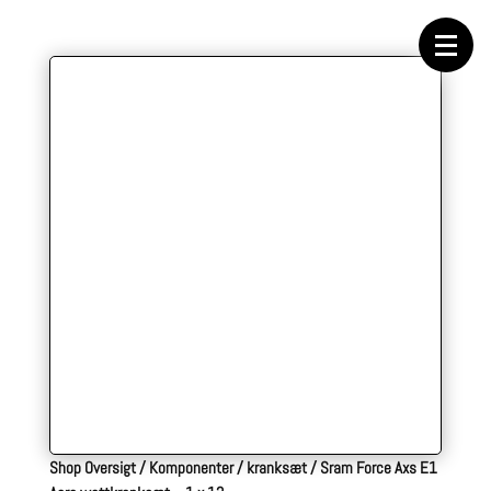
Forside
Cykeltasker
Cykeltøj
Cykler
Energi
Geargrupper
Shop
Hjul
Komponenter
Sko
Tilbehør
Værktøj
Wattmålere
Outlet
Shop Oversigt
/
Komponenter
/
kranksæt
/
Sram Force Axs E1