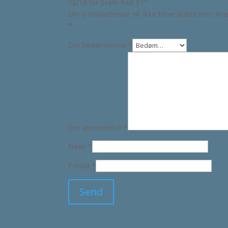
12/18 for Sram Red E1”
Din e-mailadresse vil ikke blive publiceret.
Kræ
*
Din bedømmelse
*
Din anmeldelse
*
Navn
*
E-mail
*