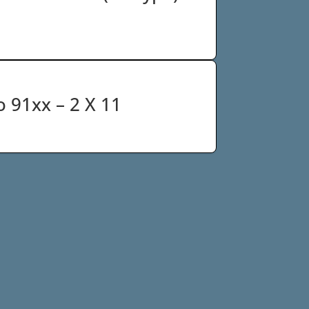
o 91xx – 2 X 11