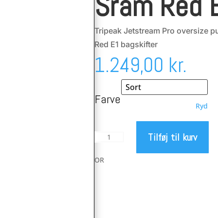
Sram Red 
Tripeak Jetstream Pro oversize pu
Red E1 bagskifter
1.249,00
kr.
Farve
Ryd
Tilføj til kurv
Tripeak
Jetstream
Pro
OR
oversize
pulleyhjul
12/18
for
Sram