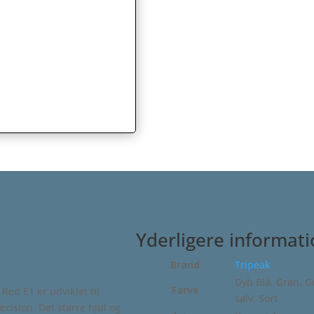
Yderligere informat
Brand
Tripeak
Dyb Blå, Grøn, Gu
Farve
Red E1 er udviklet til
sølv, Sort
æcision. Det større hjul og