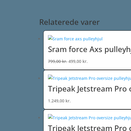
Relaterede varer
Sram force Axs pulleyh
Den
Den
799,00
kr.
499,00
kr.
oprindelige
aktuelle
pris
pris
var:
er:
Tripeak Jetstream Pro 
799,00 kr..
499,00 kr..
1.249,00
kr.
Tripeak Jetstream Pro 