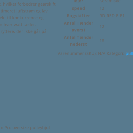
lejer
Keramiske
, hvilket forbedrer gearskift
speed
12
ptimeret luftstrøm og lav
Bagskifter
RD-RED-E-E1
ekt til konkurrence og
Antal Tænder
r hver watt tæller.
12
øverst
ryttere, der ikke går på
Antal Tænder
18
nederst
Varenummer (SKU):
N/A
Kategori:
pul
am Pro oversize pulleyhjul