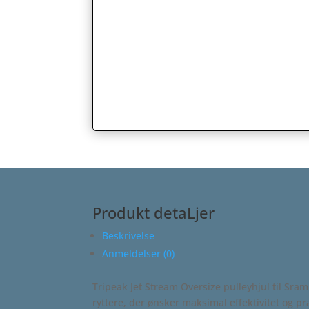
Produkt detaLjer
Beskrivelse
Anmeldelser (0)
Tripeak Jet Stream Oversize pulleyhjul til Sram 
ryttere, der ønsker maksimal effektivitet og pr