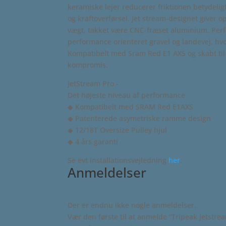
keramiske lejer reducerer friktionen betydeligt
og kraftoverførsel. Jet stream-designet giver o
vægt, takket være CNC-fræset aluminium. Perf
performance orienteret gravel og landevej, hvo
Kompatibelt med Sram Red E1 AXS og skabt til 
kompromis.
JetStream Pro -
Det højeste niveau af performance
◆ Kompatibelt med SRAM Red E1AXS
◆ Patenterede asymetriske ramme design
◆ 12/18T Oversize Pulley hjul
◆ 4 års garanti
Se evt installationsvejledning
her
.
Anmeldelser
Der er endnu ikke nogle anmeldelser.
Vær den første til at anmelde “Tripeak Jetstre