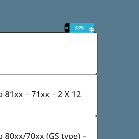
38%
o 81xx – 71xx – 2 X 12
o 80xx/70xx (GS type) –