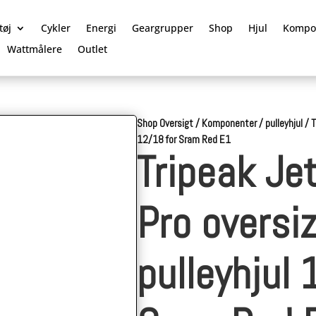
tøj
Cykler
Energi
Geargrupper
Shop
Hjul
Kompo
Wattmålere
Outlet
Shop Oversigt
/
Komponenter
/
pulleyhjul
/
T
12/18 for Sram Red E1
Tripeak Je
Pro oversi
pulleyhjul 