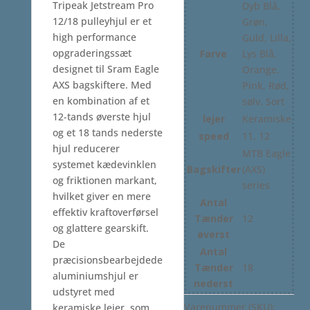
Tripeak Jetstream Pro
Dyb Blå,
12/18 pulleyhjul er et
Grøn,
high performance
Guld, Lilla,
opgraderingssæt
Farve
Lys Blå,
designet til Sram Eagle
Orange,
AXS bagskiftere. Med
Pink, Rød,
en kombination af et
sølv, Sort
12-tands øverste hjul
lejer
Keramiske
og et 18 tands nederste
speed
11, 12
hjul reducerer
MTB Eagle
systemet kædevinklen
Bagskifter
(AXS)
og friktionen markant,
series
hvilket giver en mere
Antal
effektiv kraftoverførsel
Tænder
12
og glattere gearskift.
øverst
De
Antal
præcisionsbearbejdede
Tænder
18
aluminiumshjul er
nederst
udstyret med
Varenummer (SKU):
keramiske lejer, som