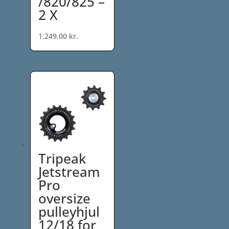
/820/825 –
2 X
1.249,00
kr.
Tripeak
Jetstream
Pro
oversize
pulleyhjul
12/18 for