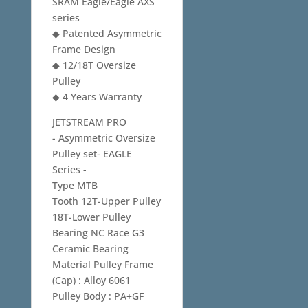
SRAM Eagle/Eagle AXS
series
◆ Patented Asymmetric
Frame Design
◆ 12/18T Oversize
Pulley
◆ 4 Years Warranty
JETSTREAM PRO
- Asymmetric Oversize
Pulley set- EAGLE
Series -
Type MTB
Tooth 12T-Upper Pulley
18T-Lower Pulley
Bearing NC Race G3
Ceramic Bearing
Material Pulley Frame
(Cap) : Alloy 6061
Pulley Body : PA+GF