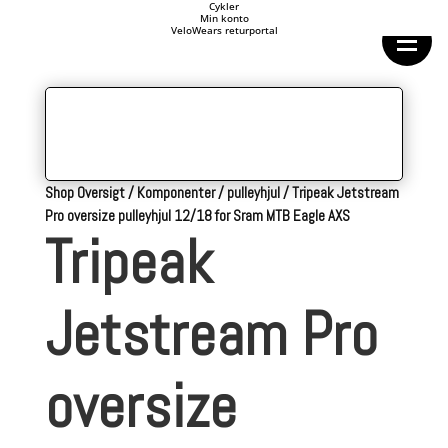
Forside
Cykler
Min konto
Cykeltasker
VeloWears returportal
Cykeltøj
Cykler
Energi
Geargrupper
Shop
Hjul
Komponenter
Sko
Tilbehør
Shop Oversigt
/
Komponenter
/
pulleyhjul
/
Tripeak Jetstream
Værktøj
Pro oversize pulleyhjul 12/18 for Sram MTB Eagle AXS
Wattmålere
Tripeak
Outlet
Jetstream Pro
oversize