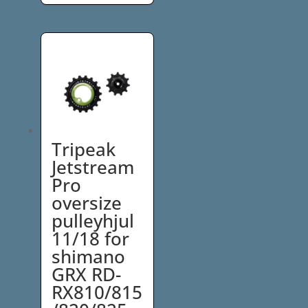
249,00 kr.
til
549,00 kr.
Tripeak
Jetstream
Pro
oversize
pulleyhjul
11/18 for
shimano
GRX RD-
RX810/815