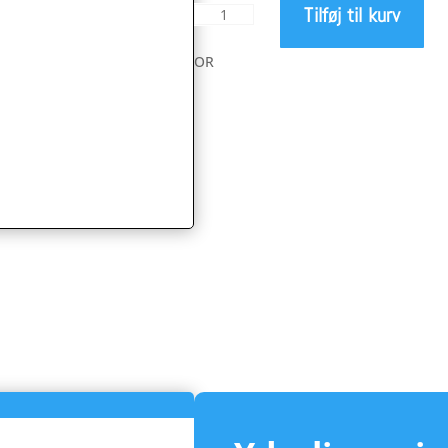
Tilføj til kurv
Stone
var:
1
x
OR
299,0
Klinge
antal