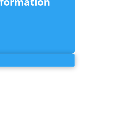
nformation
r