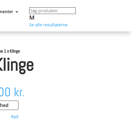
nenter
M
Se alle resultaterne
e 1 x Klinge
Klinge
Den
,00
kr.
delige
aktuelle
Ryd
pris