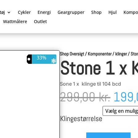
tøj
Cykler
Energi
Geargrupper
Shop
Hjul
Kompo
Wattmålere
Outlet
Shop Oversigt
/
Komponenter
/
klinger
/
Ston
33%
Stone 1 x 
Sone 1 x klinge til 104 bcd
Den
299,00
kr.
199
oprin
Klingestørrelse
pris