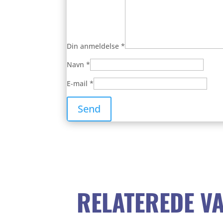
Din anmeldelse
*
Navn
*
E-mail
*
RELATEREDE V