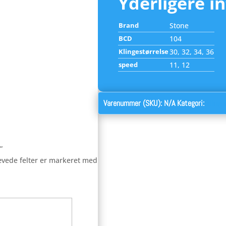
Yderligere i
Brand
Stone
BCD
104
Klingestørrelse
30, 32, 34, 36
speed
11, 12
Varenummer (SKU):
N/A
Kategori:
klinge
”
vede felter er markeret med