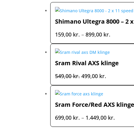
Shimano Ultegra 8000 – 2 x
Prisinterv
159,00
kr.
–
899,00
kr.
159,00 kr
til
899,00 kr
Sram Rival AXS klinge
Den
Den
549,00
kr.
499,00
kr.
oprindelige
aktuelle
pris
pris
var:
er:
Sram Force/Red AXS klinge
549,00 kr..
499,00 kr..
Prisinte
699,00
kr.
–
1.449,00
kr.
699,00 
til