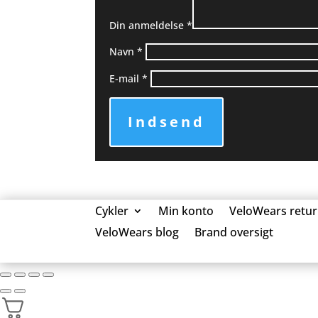
Din anmeldelse
*
Navn
*
E-mail
*
Indsend
Cykler
Min konto
VeloWears retur
VeloWears blog
Brand oversigt
0 Elementer