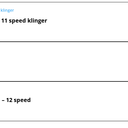
 11 speed klinger
al:
.
.
 – 12 speed
rval:
kr.