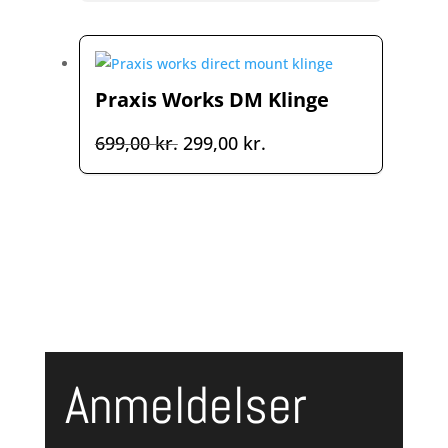
til
899,00 kr.
Praxis Works DM Klinge
Den
Den
699,00
kr.
299,00
kr.
oprindelige
aktuelle
pris
pris
var:
er:
699,00 kr..
299,00 kr..
Anmeldelser