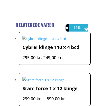
RELATEREDE VARER
16%
14%
Cybrei klinge 110 x 4 bcd
Den
Den
295,00
kr.
249,00
kr.
oprindelige
aktuelle
pris
pris
var:
er:
295,00 kr..
249,00 kr..
Sram force 1 x 12 klinge
Prisinterval:
299,00
kr.
–
899,00
kr.
299,00 kr.