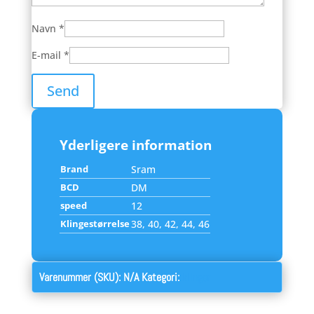
Navn
*
E-mail
*
Yderligere information
Brand
Sram
BCD
DM
speed
12
Klingestørrelse
38, 40, 42, 44, 46
Varenummer (SKU):
N/A
Kategori:
klinger