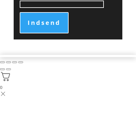
Indsend
0