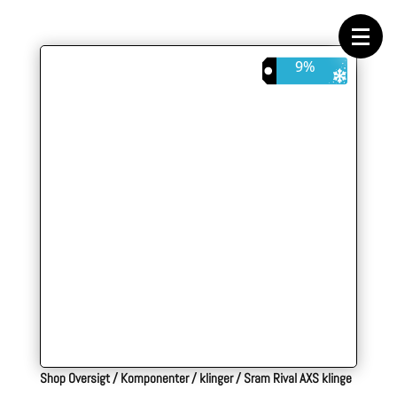
Forside
Cykeltasker
Cykeltøj
Cykler
9%
Energi
Geargrupper
Shop
Hjul
Komponenter
Sko
Tilbehør
Værktøj
Wattmålere
Outlet
Shop Oversigt
/
Komponenter
/
klinger
/
Sram Rival AXS klinge