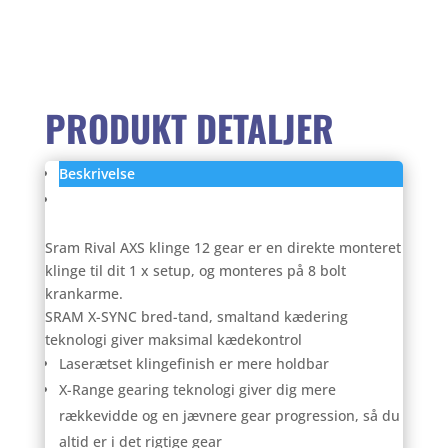
549,00 kr..
499,
klinge
antal
PRODUKT DETALJER
Beskrivelse
Anmeldelser (0)
Sram Rival AXS klinge 12 gear er en direkte monteret
klinge til dit 1 x setup, og monteres på 8 bolt
krankarme.
SRAM X-SYNC bred-tand, smaltand kædering
teknologi giver maksimal kædekontrol
Laserætset klingefinish er mere holdbar
X-Range gearing teknologi giver dig mere
rækkevidde og en jævnere gear progression, så du
altid er i det rigtige gear