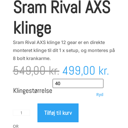
Sram Rival AXS
klinge
Sram Rival AXS klinge 12 gear er en direkte
monteret klinge til dit 1 x setup, og monteres på
8 bolt krankarme.
Den
Den
549,00
kr.
499,00
kr.
oprindelige
aktu
Klingestørrelse
Ryd
pris
pris
Tilføj til kurv
Sram
var:
er:
Rival
AXS
OR