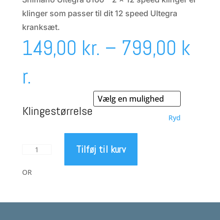
klinger som passer til dit 12 speed Ultegra
kranksæt.
149,00
kr.
–
799,00
k
Prisinterval:
r.
149,00 kr.
Klingestørrelse
Ryd
til
Tilføj til kurv
Shimano
799,00 kr.
Ultegra
8100
OR
-
2
x
12