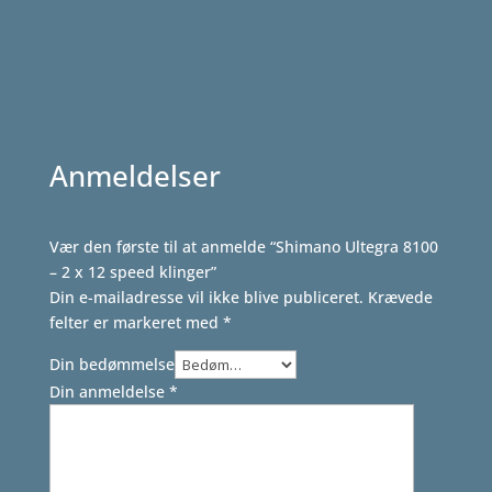
pris
pris
var:
er:
2.099,00 kr..
1.599,00 kr..
Anmeldelser
Vær den første til at anmelde “Shimano Ultegra 8100
– 2 x 12 speed klinger”
Din e-mailadresse vil ikke blive publiceret.
Krævede
felter er markeret med
*
Din bedømmelse
Din anmeldelse
*