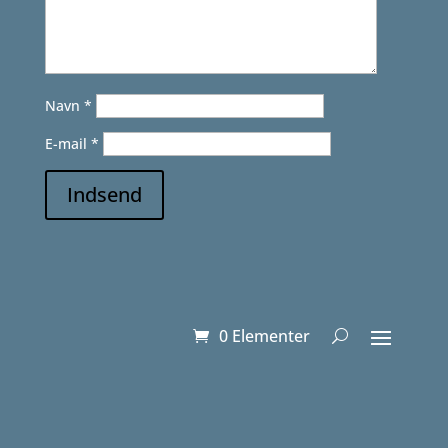
Navn
*
E-mail
*
Indsend
0 Elementer