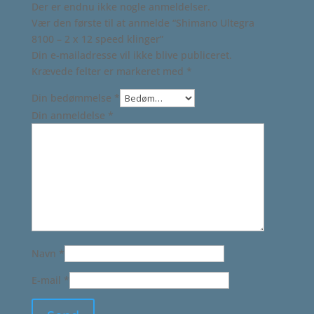
Der er endnu ikke nogle anmeldelser.
Vær den første til at anmelde “Shimano Ultegra
8100 – 2 x 12 speed klinger”
Din e-mailadresse vil ikke blive publiceret.
Krævede felter er markeret med
*
Din bedømmelse
*
Din anmeldelse
*
Navn
*
E-mail
*