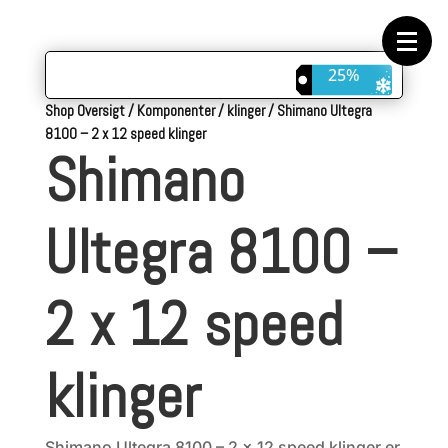
Forside
Cykeltasker
Cykeltøj
Cykler
25%
Energi
Geargrupper
Shop Oversigt
/
Komponenter
/
klinger
/
Shimano Ultegra
Shop
8100 – 2 x 12 speed klinger
Hjul
Shimano
Komponenter
Sko
Tilbehør
Værktøj
Ultegra 8100 –
Wattmålere
Outlet
2 x 12 speed
klinger
Shimano Ultegra 8100 – 2 x 12 speed klinger er