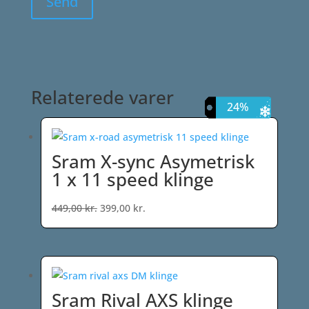
Relaterede varer
11%
24%
9%
9%
Sram X-sync Asymetrisk
1 x 11 speed klinge
Den
Den
449,00
kr.
399,00
kr.
oprindelige
aktuelle
pris
pris
var:
er:
449,00 kr..
399,00 kr..
Sram Rival AXS klinge