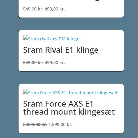
Den
Den
549,00
kr.
499,00
kr.
oprindelige
aktuelle
pris
pris
var:
er:
549,00 kr..
499,00 kr..
Sram Rival E1 klinge
Den
Den
549,00
kr.
499,00
kr.
oprindelige
aktuelle
pris
pris
var:
er:
549,00 kr..
499,00 kr..
Sram Force AXS E1
thread mount klingesæt
Den
Den
2.099,00
kr.
1.599,00
kr.
oprindelige
aktuelle