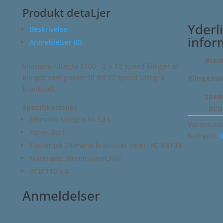
speed
Produkt detaLjer
klinger
Yderl
Beskrivelse
antal
infor
Anmeldelser (0)
Bran
Shimano Ultegra 8100 - 2 x 12 speed klinger er
klinger som passer til dit 12 speed Ultegra
Klingestø
kranksæt.
spee
Specifikationer
BCD
Shimano Ultegra 34-52 t
Varenumm
Farve: Sort
Kategori:
k
Passer på Shimano kranksæt typer: FC-R8100
Materiale: Aluminium/CFRP
BCD 110 x 4
Anmeldelser