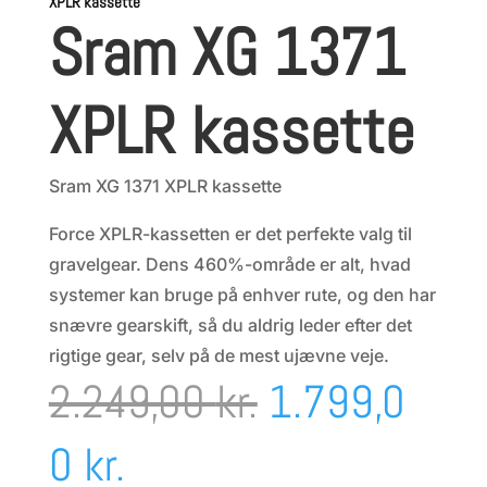
XPLR kassette
Sram XG 1371
XPLR kassette
Sram XG 1371 XPLR kassette
Force XPLR-kassetten er det perfekte valg til
gravelgear. Dens 460%-område er alt, hvad
systemer kan bruge på enhver rute, og den har
snævre gearskift, så du aldrig leder efter det
rigtige gear, selv på de mest ujævne veje.
Den
2.249,00
kr.
1.799,0
Den
oprindelige
0
kr.