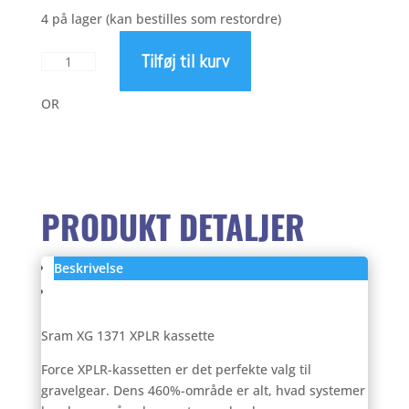
aktuelle
pris
4 på lager (kan bestilles som restordre)
Tilføj til kurv
Sram
pris
var:
XG
1371
OR
XPLR
er:
2.249,00 kr..
kassette
antal
1.799,00 kr..
PRODUKT DETALJER
Beskrivelse
Anmeldelser (0)
Sram XG 1371 XPLR kassette
Force XPLR-kassetten er det perfekte valg til
gravelgear. Dens 460%-område er alt, hvad systemer