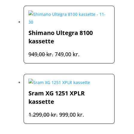
pris
pris
var:
er:
849,00 kr..
649,00 kr..
Shimano Ultegra 8100
kassette
Den
Den
949,00
kr.
749,00
kr.
oprindelige
aktuelle
pris
pris
var:
er:
949,00 kr..
749,00 kr..
Sram XG 1251 XPLR
kassette
Den
Den
1.299,00
kr.
999,00
kr.
oprindelige
aktuelle
pris
pris