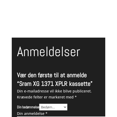
var:
er:
1.299,00 kr..
999,00 kr..
Anmeldelser
Vær den første til at anmelde
“Sram XG 1371 XPLR kassette”
Din e-mailadresse vil ikke blive publiceret.
Krævede felter er markeret med
*
Din bedømmelse
Din anmeldelse
*