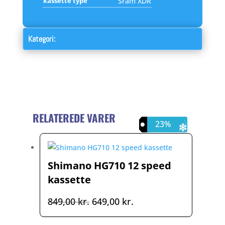
kassette type
Sram XDR
Kategori:
Kassetter
RELATEREDE VARER
24%
21%
23%
Shimano HG710 12 speed
kassette
Den
Den
849,00
kr.
649,00
kr.
oprindelige
aktuelle