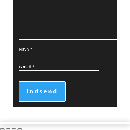
Navn
*
E-mail
*
Indsend