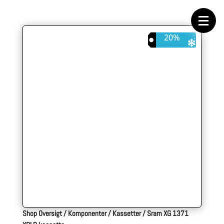
Forside
Cykeltasker
Cykeltøj
Cykler
20%
Energi
Geargrupper
Shop
Hjul
Komponenter
Sko
Tilbehør
Værktøj
Wattmålere
Outlet
Shop Oversigt
/
Komponenter
/
Kassetter
/
Sram XG 1371