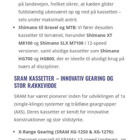
på landevejen, hvilket sikrer, at kæden glider
fuldstændig ubesværet op og ned på kassetten –
selv under maksimalt antrit.
Shimano til Gravel og MTB:
Vi fører desuden
kassetter til terrænet, herunder
Shimano XT
M8100
og
Shimano SLX M7100
i 12-speed
versioner, samt alsidige kassetter som
Shimano
HG700
og
HG800
, der er ideelle til alsidigt brug på
tværs af discipliner.
SRAM KASSETTER – INNOVATIV GEARING OG
STOR RÆKKEVIDDE
SRAM har været pionerer inden for udviklingen af 1x
(single-klinge) systemer og trådløse geargrupper
(AXS). Deres kassetter er kendt for innovative
konstruktioner og stor slidstyrke.
X-Range Gearing (SRAM XG-1250 & XG-1270):
Designet specielt til SRAM’s 12-speed landevejs- og