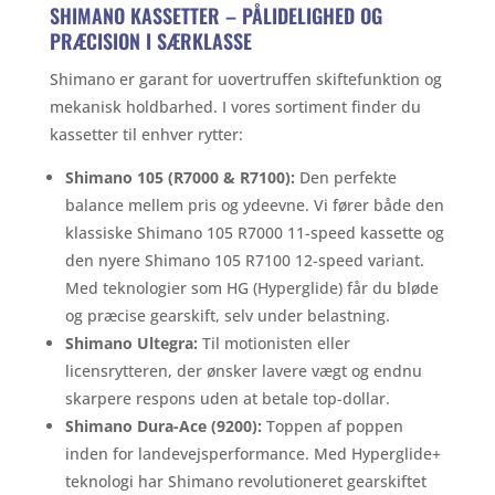
SHIMANO KASSETTER – PÅLIDELIGHED OG
PRÆCISION I SÆRKLASSE
Shimano er garant for uovertruffen skiftefunktion og
mekanisk holdbarhed. I vores sortiment finder du
kassetter til enhver rytter:
Shimano 105 (R7000 & R7100):
Den perfekte
balance mellem pris og ydeevne. Vi fører både den
klassiske Shimano 105 R7000 11-speed kassette og
den nyere Shimano 105 R7100 12-speed variant.
Med teknologier som HG (Hyperglide) får du bløde
og præcise gearskift, selv under belastning.
Shimano Ultegra:
Til motionisten eller
licensrytteren, der ønsker lavere vægt og endnu
skarpere respons uden at betale top-dollar.
Shimano Dura-Ace (9200):
Toppen af poppen
inden for landevejsperformance. Med Hyperglide+
teknologi har Shimano revolutioneret gearskiftet