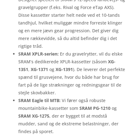
gravelgrupper (f.eks. Rival og Force eTap AXS).
Disse kassetter starter helt nede ved et 10-tands
tandhjul, hvilket muliggør mindre forreste klinger
og en mere jævn gear progression. Det giver dig
mere rækkevidde, så du altid befinder dig i det
rigtige tråd.
SRAM XPLR-serien:
Er du gravelrytter, vil du elske
SRAM’s dedikerede XPLR-kassetter (såsom
XG-
1351
,
XG-1371
og
XG-1391
). De leverer det perfekte
spænd til grusvejene, hvor du både har brug for
fart på de lige strækninger og redningsgear til de
stejle skovbakker.
SRAM Eagle til MTB:
Vi fører også robuste
mountainbike-kassetter som
SRAM PG-1210
og
SRAM XG-1275
, der er bygget til at modstå
mudder, sand og de ekstreme belastninger, der
findes på sporet.