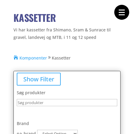
Forside
Cykeltasker
Cykeltøj
KASSETTER
Cykler
Energi
Geargrupper
Vi har kassetter fra Shimano, Sram & Sunrace til
Shop
gravel, landevej og MTB, i 11 og 12 speed
Hjul
Komponenter
Sko
Tilbehør
Komponenter
Kassetter
Værktøj
Wattmålere
Outlet
Show Filter
Søg produkter
Brand
pa_brand