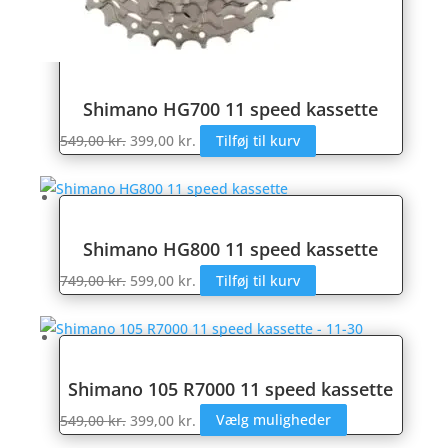
Shimano HG700 11 speed kassette
Den
Den
549,00
kr.
399,00
kr.
Tilføj til kurv
oprindelige
aktuelle
pris
pris
var:
er:
549,00 kr..
399,00 kr..
Shimano HG800 11 speed kassette
Den
Den
749,00
kr.
599,00
kr.
Tilføj til kurv
oprindelige
aktuelle
pris
pris
var:
er:
749,00 kr..
599,00 kr..
Shimano 105 R7000 11 speed kassette
Den
Den
Dette
549,00
kr.
399,00
kr.
Vælg muligheder
oprindelige
aktuelle
vare