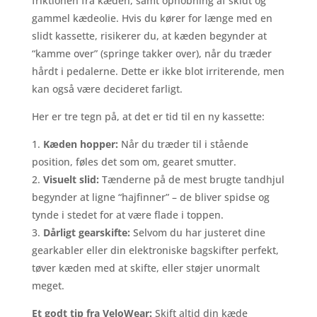
friktionen fra kæden, samt ophobning af skidt og
gammel kædeolie. Hvis du kører for længe med en
slidt kassette, risikerer du, at kæden begynder at
“kamme over” (springe takker over), når du træder
hårdt i pedalerne. Dette er ikke blot irriterende, men
kan også være decideret farligt.
Her er tre tegn på, at det er tid til en ny kassette:
Kæden hopper:
Når du træder til i stående
position, føles det som om, gearet smutter.
Visuelt slid:
Tænderne på de mest brugte tandhjul
begynder at ligne “hajfinner” – de bliver spidse og
tynde i stedet for at være flade i toppen.
Dårligt gearskifte:
Selvom du har justeret dine
gearkabler eller din elektroniske bagskifter perfekt,
tøver kæden med at skifte, eller støjer unormalt
meget.
Et godt tip fra VeloWear:
Skift altid din kæde