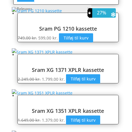
20%
20%
16%
19%
15%
21%
25%
24%
27%
20%
27%
7%
Sram PG 1210 kassette
Den
Den
749,00
kr.
599,00
kr.
Tilføj til kurv
oprindelige
aktuelle
pris
pris
var:
er:
749,00 kr..
599,00 kr..
Sram XG 1371 XPLR kassette
Den
Den
2.249,00
kr.
1.799,00
kr.
Tilføj til kurv
oprindelige
aktuelle
pris
pris
var:
er:
2.249,00 kr..
1.799,00 kr..
Sram XG 1351 XPLR kassette
Den
Den
1.649,00
kr.
1.379,00
kr.
Tilføj til kurv
oprindelige
aktuelle