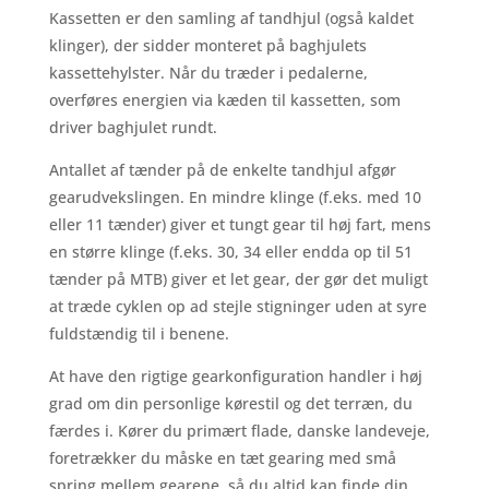
Kassetten er den samling af tandhjul (også kaldet
klinger), der sidder monteret på baghjulets
kassettehylster. Når du træder i pedalerne,
overføres energien via kæden til kassetten, som
driver baghjulet rundt.
Antallet af tænder på de enkelte tandhjul afgør
gearudvekslingen. En mindre klinge (f.eks. med 10
eller 11 tænder) giver et tungt gear til høj fart, mens
en større klinge (f.eks. 30, 34 eller endda op til 51
tænder på MTB) giver et let gear, der gør det muligt
at træde cyklen op ad stejle stigninger uden at syre
fuldstændig til i benene.
At have den rigtige gearkonfiguration handler i høj
grad om din personlige kørestil og det terræn, du
færdes i. Kører du primært flade, danske landeveje,
foretrækker du måske en tæt gearing med små
spring mellem gearene, så du altid kan finde din