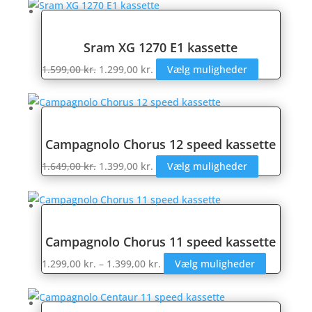
pris
pris
var:
er:
1.649,00 kr..
1.379,00 kr..
Sram XG 1270 E1 kassette
Den
Den
Dette
1.599,00
kr.
1.299,00
kr.
Vælg muligheder
oprindelige
aktuelle
vare
pris
pris
har
var:
er:
flere
1.599,00 kr..
1.299,00 kr..
varianter.
Campagnolo Chorus 12 speed kassette
Mulighede
Den
Den
Dette
1.649,00
kr.
1.399,00
kr.
Vælg muligheder
kan
oprindelige
aktuelle
vare
vælges
pris
pris
har
på
var:
er:
flere
varesiden
1.649,00 kr..
1.399,00 kr..
varianter.
Campagnolo Chorus 11 speed kassette
Mulighede
Prisinterval:
Dette
1.299,00
kr.
–
1.399,00
kr.
Vælg muligheder
kan
1.299,00 kr.
vare
vælges
til
har
på