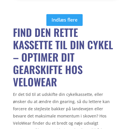
pris
pris
har
var:
er:
flere
Indlæs flere
549,00 kr..
399,00 kr..
varianter.
FIND DEN RETTE
Mulighederne
kan
KASSETTE TIL DIN CYKEL
vælges
på
– OPTIMER DIT
varesiden
GEARSKIFTE HOS
VELOWEAR
Er det tid til at udskifte din cykelkassette, eller
ønsker du at ændre din gearing, så du lettere kan
forcere de stejleste bakker på landevejen eller
bevare det maksimale momentum i skoven? Hos
VeloWear finder du et bredt og nøje udvalgt