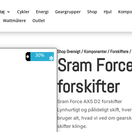
tøj
Cykler
Energi
Geargrupper
Shop
Hjul
Kompo
Wattmålere
Outlet
Shop Oversigt
/
Komponenter
/
Forskiftere
30%
Sram Forc
forskifter
Sram Force AXS D2 forskifter
Lynhurtigt og pålideligt skift, hv
bruger alt, hvad vi ved om gearsk
skifter klinge.