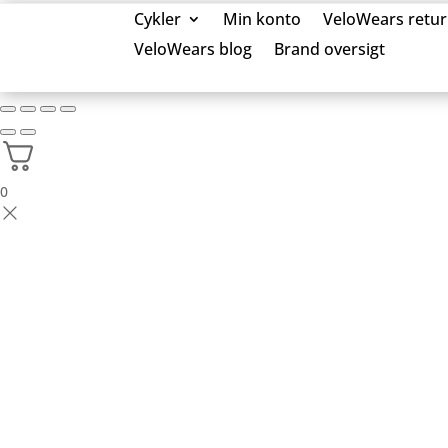
Cykler
Min konto
VeloWears retur
VeloWears blog
Brand oversigt
0 Elementer
0