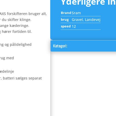
Yderligere i
Brand
Sram
 AXS forskifteren bruger alt,
 du skifter klinge.
brug
Gravel, Landevej
-range kæderinge.
speed
12
hører fortiden til.
ng og pålidelighed
Kategori:
Forskiftere
brug med
ædelinje
, batteri sælges separat