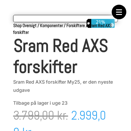
Forside
Cykeltasker
Cykeltøj
Cykler
21%
Energi
Shop Oversigt
/
Komponenter
/
Forskiftere
/
Sram Red AXS
Geargrupper
forskifter
Shop
Sram Red AXS
Hjul
Komponenter
Sko
Tilbehør
forskifter
Værktøj
Wattmålere
Outlet
Sram Red AXS forskifter My25, er den nyeste
udgave
Tilbage på lager i uge 23
Den
3.799,00
kr.
2.999,0