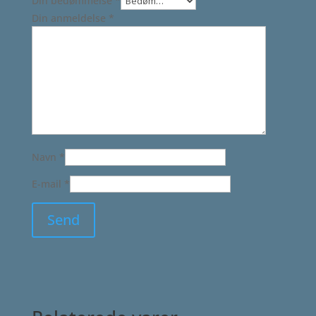
Din bedømmelse
*
Din anmeldelse
*
Navn
*
E-mail
*