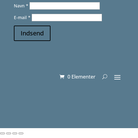
Navn
*
E-mail
*
Indsend
0 Elementer