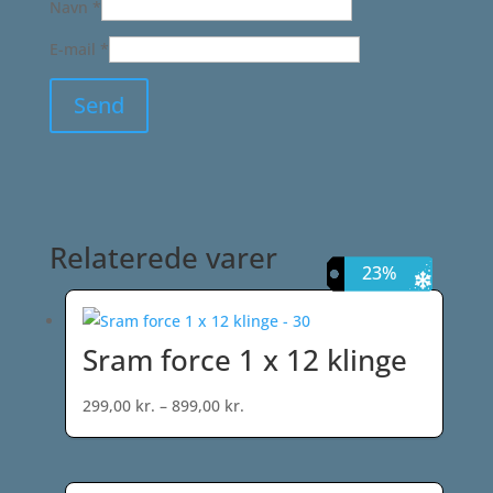
Navn
*
E-mail
*
Relaterede varer
14%
18%
22%
23%
Sram force 1 x 12 klinge
Prisinterval:
299,00
kr.
–
899,00
kr.
299,00 kr.
til
899,00 kr.