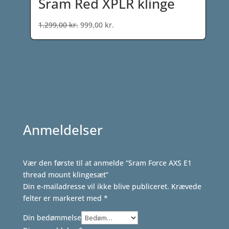
Sram Red XPLR klinge
Den
Den
1.299,00
kr.
999,00
kr.
oprindelige
aktuelle
pris
pris
var:
er:
1.299,00 kr..
999,00 kr..
Anmeldelser
Vær den første til at anmelde “Sram Force AXS E1
thread mount klingesæt”
Din e-mailadresse vil ikke blive publiceret.
Krævede
felter er markeret med
*
Din bedømmelse