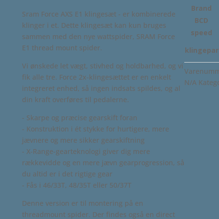
Brand
Sram Force AXS E1 klingesæt - er kombinerede
BCD
klinger i et. Dette klingesæt kan kun bruges
speed
sammen med den nye wattspider, SRAM Force
E1 thread mount spider.
klingepar
Vi ønskede let vægt, stivhed og holdbarhed, og vi
Varenumme
fik alle tre. Force 2x-klingesættet er en enkelt
N/A
Kateg
integreret enhed, så ingen indsats spildes, og al
din kraft overføres til pedalerne.
- Skarpe og præcise gearskift foran
- Konstruktion i ét stykke for hurtigere, mere
jævnere og mere sikker gearskiftning
- X-Range-gearteknologi giver dig mere
rækkevidde og en mere jævn gearprogression, så
du altid er i det rigtige gear
- Fås i 46/33T, 48/35T eller 50/37T
Denne version er til montering på en
threadmount spider. Der findes også en direct