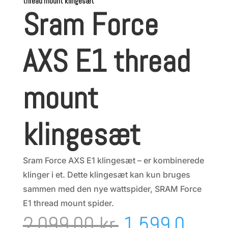
thread mount klingesæt
Sram Force
AXS E1 thread
mount
klingesæt
Sram Force AXS E1 klingesæt – er kombinerede
klinger i et. Dette klingesæt kan kun bruges
sammen med den nye wattspider, SRAM Force
E1 thread mount spider.
Den
2.099,00
kr.
1.599,0