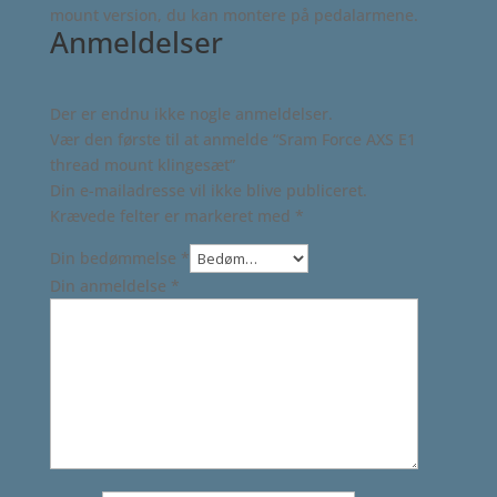
mount version, du kan montere på pedalarmene.
Anmeldelser
Der er endnu ikke nogle anmeldelser.
Vær den første til at anmelde “Sram Force AXS E1
thread mount klingesæt”
Din e-mailadresse vil ikke blive publiceret.
Krævede felter er markeret med
*
Din bedømmelse
*
Din anmeldelse
*