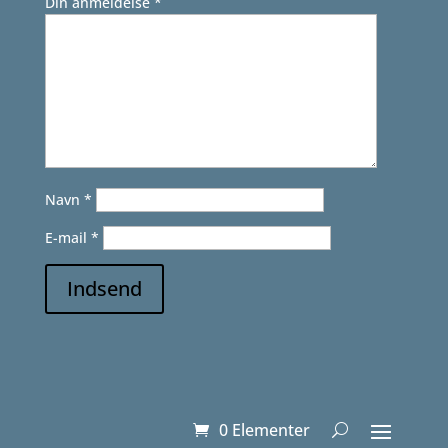
Din anmeldelse
*
Navn
*
E-mail
*
Indsend
0 Elementer