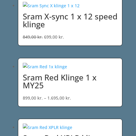
Sram X-sync 1 x 12 speed
klinge
Den
Den
849,00
kr.
699,00
kr.
oprindelige
aktuelle
pris
pris
var:
er:
849,00 kr..
699,00 kr..
Sram Red Klinge 1 x
MY25
Prisinterval:
899,00
kr.
–
1.695,00
kr.
899,00 kr.
til
1.695,00 kr.