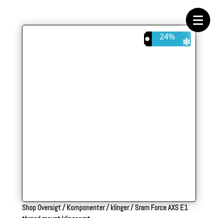
Forside
Cykeltasker
Cykeltøj
Cykler
24%
Energi
Geargrupper
Shop
Hjul
Komponenter
Sko
Tilbehør
Værktøj
Wattmålere
Outlet
Shop Oversigt
/
Komponenter
/
klinger
/
Sram Force AXS E1