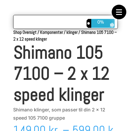
Forside
Cykeltasker
Cykeltøj
Cykler
0%
Energi
Geargrupper
Shop Oversigt
/
Komponenter
/
klinger
/
Shimano 105 7100 –
Shop
2 x 12 speed klinger
Hjul
Shimano 105
Komponenter
Sko
Tilbehør
Værktøj
7100 – 2 x 12
Wattmålere
Outlet
speed klinger
Shimano klinger, som passer til din 2 x 12
speed 105 7100 gruppe
149,00
kr.
–
599,00
k