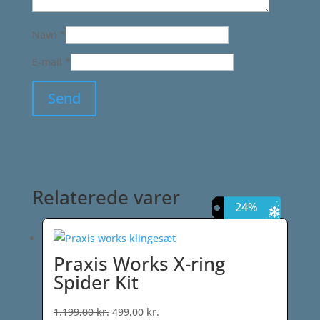
Navn
*
E-mail
*
Relaterede varer
58%
13%
11%
24%
Praxis Works X-ring
Spider Kit
Den
Den
1.199,00
kr.
499,00
kr.