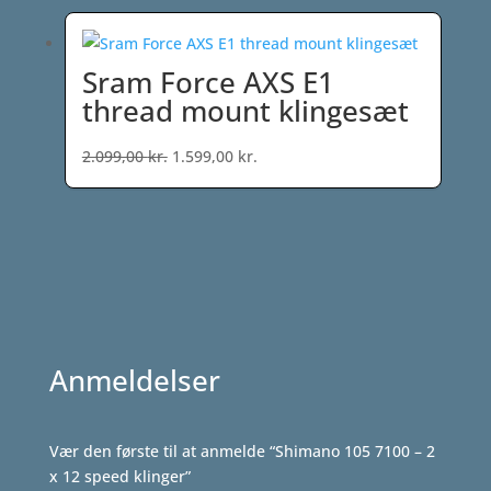
var:
er:
899,00 kr..
799,00 kr..
Sram Force AXS E1
thread mount klingesæt
Den
Den
2.099,00
kr.
1.599,00
kr.
oprindelige
aktuelle
pris
pris
var:
er:
2.099,00 kr..
1.599,00 kr..
Anmeldelser
Vær den første til at anmelde “Shimano 105 7100 – 2
x 12 speed klinger”