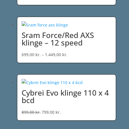
oprindelige
aktuelle
pris
pris
var:
er:
1.199,00 kr..
499,00 kr..
Sram Force/Red AXS
klinge – 12 speed
Prisinterval:
699,00
kr.
–
1.449,00
kr.
699,00 kr.
til
1.449,00 kr.
Cybrei Evo klinge 110 x 4
bcd
Den
Den
899,00
kr.
799,00
kr.
oprindelige
aktuelle
pris
pris