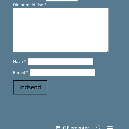
Din anmeldelse
*
Navn
*
E-mail
*
Indsend
0 Elementer