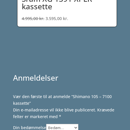
kassette
Den
Den
4.995,00
kr.
3.595,00
kr.
oprindelige
aktuelle
pris
pris
var:
er:
4.995,00 kr..
3.595,00 kr..
Anmeldelser
Vær den første til at anmelde “Shimano 105 – 7100
kassette”
Din e-mailadresse vil ikke blive publiceret.
Krævede
felter er markeret med
*
Din bedømmelse