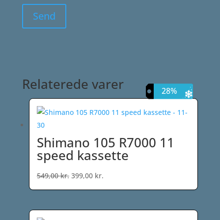
Relaterede varer
27%
25%
20%
28%
Shimano 105 R7000 11
speed kassette
Den
Den
549,00
kr.
399,00
kr.
oprindelige
aktuelle
pris
pris
var:
er: