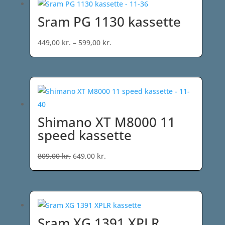
549,00 kr..
399,00 kr..
Sram PG 1130 kassette
Prisinterval:
449,00
kr.
–
599,00
kr.
449,00 kr.
til
599,00 kr.
Shimano XT M8000 11
speed kassette
Den
Den
809,00
kr.
649,00
kr.
oprindelige
aktuelle
pris
pris
var:
er:
809,00 kr..
649,00 kr..
Sram XG 1391 XPLR