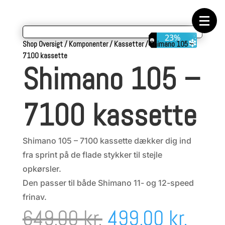
Forside
Cykeltasker
Cykeltøj
Cykler
23%
Energi
Shop Oversigt
/
Komponenter
/
Kassetter
/
Shimano 105 –
Geargrupper
7100 kassette
Shop
Shimano 105 –
Hjul
Komponenter
Sko
Tilbehør
7100 kassette
Værktøj
Wattmålere
Outlet
Shimano 105 – 7100 kassette dækker dig ind
fra sprint på de flade stykker til stejle
opkørsler.
Den passer til både Shimano 11- og 12-speed
frinav.
Den
Den
649,00
kr.
499,00
kr.