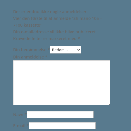
Der er endnu ikke nogle anmeldelser.
Vær den første til at anmelde “Shimano 105 –
7100 kassette”
Din e-mailadresse vil ikke blive publiceret.
Krævede felter er markeret med
*
Din bedømmelse
*
Din anmeldelse
*
Navn
*
E-mail
*