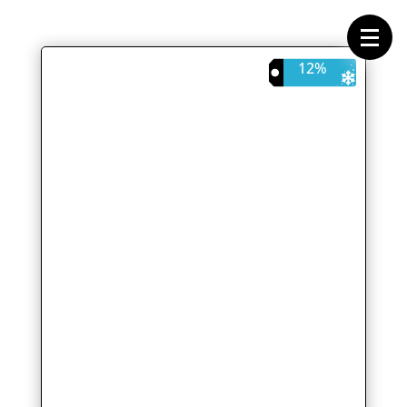
Forside
Cykeltasker
Cykeltøj
Cykler
12%
Energi
Geargrupper
Shop
Hjul
Komponenter
Sko
Tilbehør
Værktøj
Wattmålere
Outlet