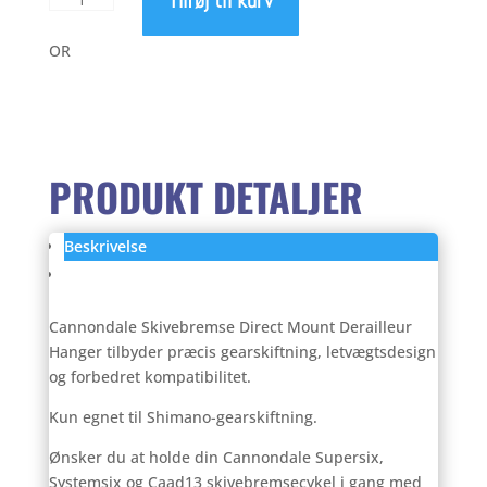
399,00 kr.
geardrop
for
OR
Cannondale
2020-
2022
antal
PRODUKT DETALJER
Beskrivelse
Anmeldelser (0)
Cannondale Skivebremse Direct Mount Derailleur
Hanger tilbyder præcis gearskiftning, letvægtsdesign
og forbedret kompatibilitet.
Kun egnet til Shimano-gearskiftning.
Ønsker du at holde din Cannondale Supersix,
Systemsix og Caad13 skivebremsecykel i gang med