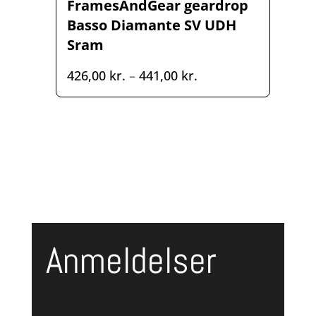
FramesAndGear geardrop
Basso Diamante SV UDH
Sram
Prisinterval:
426,00
kr.
–
441,00
kr.
426,00 kr.
til
441,00 kr.
Anmeldelser