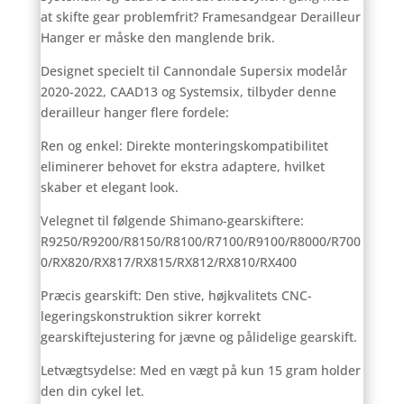
at skifte gear problemfrit? Framesandgear Derailleur
Hanger er måske den manglende brik.
Designet specielt til Cannondale Supersix modelår
2020-2022, CAAD13 og Systemsix, tilbyder denne
derailleur hanger flere fordele:
Ren og enkel: Direkte monteringskompatibilitet
eliminerer behovet for ekstra adaptere, hvilket
skaber et elegant look.
Velegnet til følgende Shimano-gearskiftere:
R9250/R9200/R8150/R8100/R7100/R9100/R8000/R700
0/RX820/RX817/RX815/RX812/RX810/RX400
Præcis gearskift: Den stive, højkvalitets CNC-
legeringskonstruktion sikrer korrekt
gearskiftejustering for jævne og pålidelige gearskift.
Letvægtsydelse: Med en vægt på kun 15 gram holder
den din cykel let.