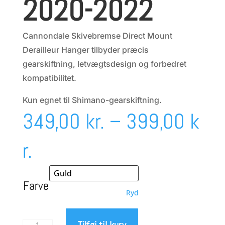
2020-2022
Cannondale Skivebremse Direct Mount
Derailleur Hanger tilbyder præcis
gearskiftning, letvægtsdesign og forbedret
kompatibilitet.
Kun egnet til Shimano-gearskiftning.
349,00
kr.
–
399,00
k
Prisinterval:
r.
349,00 kr.
Farve
Ryd
til
Tilføj til kurv
FramesAndGear