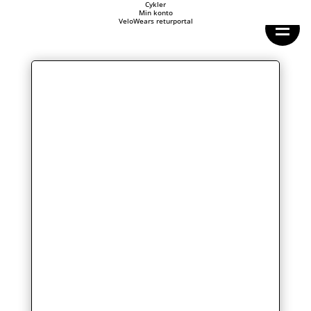
Forside
Cykler
Min konto
Cykeltasker
VeloWears returportal
Cykeltøj
Cykler
Energi
Geargrupper
Shop
Hjul
Komponenter
Sko
Tilbehør
Værktøj
Wattmålere
Outlet