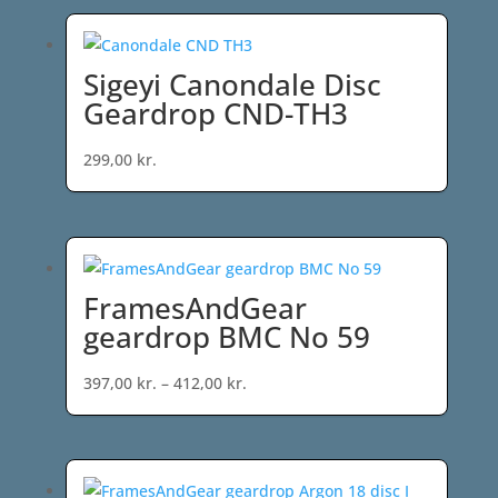
Sigeyi Canondale Disc
Geardrop CND-TH3
299,00
kr.
FramesAndGear
geardrop BMC No 59
Prisinterval:
397,00
kr.
–
412,00
kr.
397,00 kr.
til
412,00 kr.