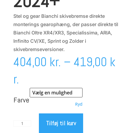
2024+
Stel og gear Bianchi skivebremse direkte
monterings gearophæng, der passer direkte til
Bianchi Oltre XR4/XR3, Specialissima, ARIA,
Infinito CV/XE, Sprint og Zolder i
skivebremseversioner.
404,00
kr.
–
419,00
k
Prisinterval:
r.
404,00 kr.
Farve
Ryd
til
Tilføj til kurv
FramesAndGear
419,00 kr.
geardrop