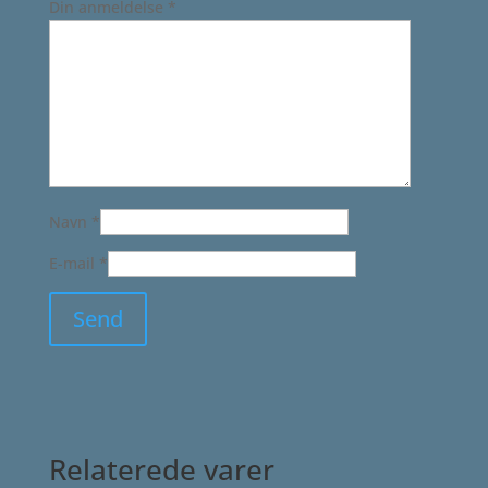
Din anmeldelse
*
Navn
*
E-mail
*
Relaterede varer