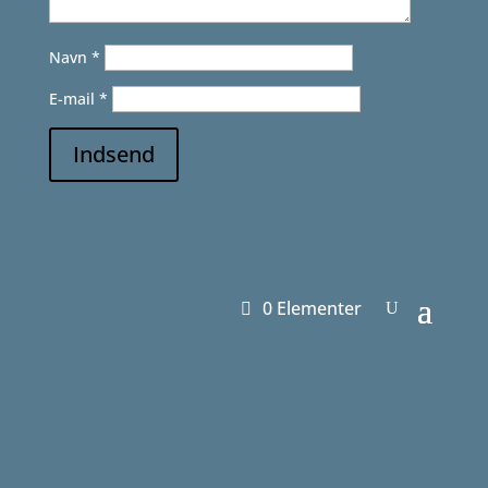
Navn
*
E-mail
*
Indsend
0 Elementer