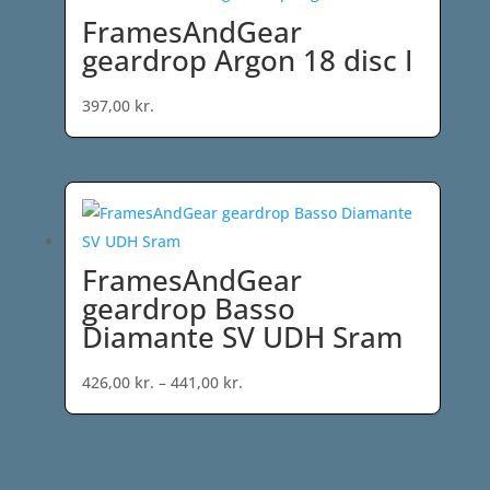
FramesAndGear
geardrop Argon 18 disc I
397,00
kr.
FramesAndGear
geardrop Basso
Diamante SV UDH Sram
Prisinterval:
426,00
kr.
–
441,00
kr.
426,00 kr.
til
441,00 kr.