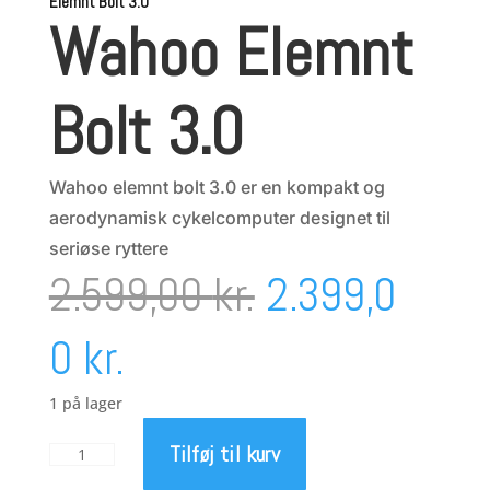
Elemnt Bolt 3.0
Wahoo Elemnt
Bolt 3.0
Wahoo elemnt bolt 3.0 er en kompakt og
aerodynamisk cykelcomputer designet til
seriøse ryttere
Den
2.599,00
kr.
2.399,0
Den
oprindelige
0
kr.
aktuelle
pris
1 på lager
Tilføj til kurv
Wahoo
pris
var:
Elemnt