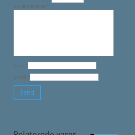
Din anmeldelse
*
Navn
*
E-mail
*
Relaterede varer