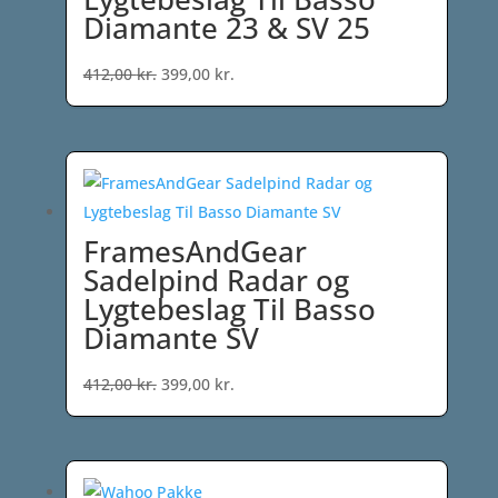
Diamante 23 & SV 25
Den
Den
412,00
kr.
399,00
kr.
oprindelige
aktuelle
pris
pris
var:
er:
412,00 kr..
399,00 kr..
FramesAndGear
Sadelpind Radar og
Lygtebeslag Til Basso
Diamante SV
Den
Den
412,00
kr.
399,00
kr.
oprindelige
aktuelle
pris
pris
var:
er: