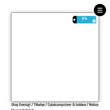
Forside
Cykeltasker
Cykeltøj
Cykler
8%
Energi
Geargrupper
Shop
Hjul
Komponenter
Sko
Tilbehør
Værktøj
Wattmålere
Outlet
Shop Oversigt
/
Tilbehør
/
Cykelcomputere- & holdere
/
Wahoo