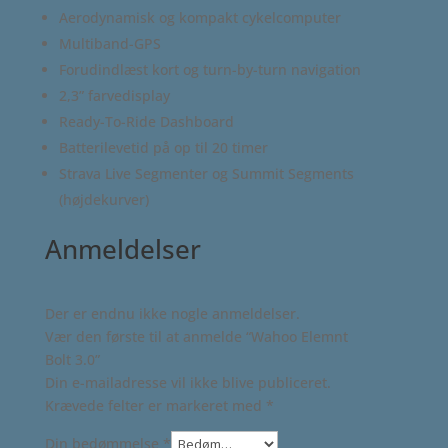
Aerodynamisk og kompakt cykelcomputer
Multiband-GPS
Forudindlæst kort og turn-by-turn navigation
2,3” farvedisplay
Ready-To-Ride Dashboard
Batterilevetid på op til 20 timer
Strava Live Segmenter og Summit Segments
(højdekurver)
Anmeldelser
Der er endnu ikke nogle anmeldelser.
Vær den første til at anmelde “Wahoo Elemnt
Bolt 3.0”
Din e-mailadresse vil ikke blive publiceret.
Krævede felter er markeret med
*
Din bedømmelse
*