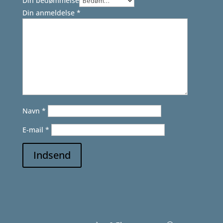
Din bedømmelse
Din anmeldelse
*
Navn
*
E-mail
*
Indsend