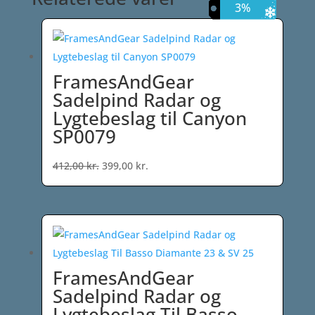
3%
3%
3%
FramesAndGear
Sadelpind Radar og
Lygtebeslag til Canyon
SP0079
Den
Den
412,00
kr.
399,00
kr.
oprindelige
aktuelle
pris
pris
var:
er:
412,00 kr..
399,00 kr..
FramesAndGear
Sadelpind Radar og
Lygtebeslag Til Basso