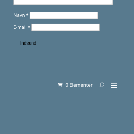
Navn
*
E-mail
*
Indsend
0 Elementer