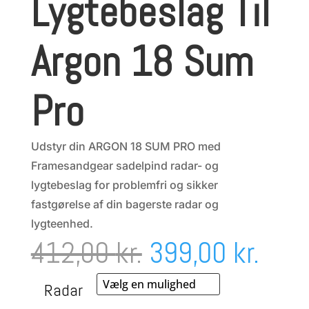
Lygtebeslag Til
Argon 18 Sum
Pro
Udstyr din ARGON 18 SUM PRO med
Framesandgear sadelpind radar- og
lygtebeslag for problemfri og sikker
fastgørelse af din bagerste radar og
lygteenhed.
Den
Den
412,00
kr.
399,00
kr.
oprindelige
aktu
Radar