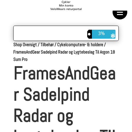
Forside
Cykler
Min konto
Cykeltasker
VeloWears returportal
Cykeltøj
Cykler
Energi
Geargrupper
3%
Shop
Hjul
Shop Oversigt
/
Tilbehør
/
Cykelcomputere- & holdere
/
Komponenter
Sko
FramesAndGear Sadelpind Radar og Lygtebeslag Til Argon 18
Tilbehør
Sum Pro
Værktøj
FramesAndGea
Wattmålere
Outlet
r Sadelpind
Radar og