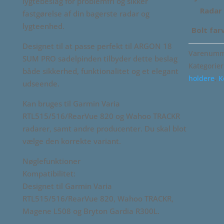
lygtebeslag for problemfri og sikker
Radar
fastgørelse af din bagerste radar og
lygteenhed.
Bolt far
Designet til at passe perfekt til ARGON 18
Varenumm
SUM PRO sadelpinden tilbyder dette beslag
Kategorier
både sikkerhed, funktionalitet og et elegant
holdere
,
K
udseende.
Kan bruges til Garmin Varia
RTL515/516/RearVue 820 og Wahoo TRACKR
radarer, samt andre producenter. Du skal blot
vælge den korrekte variant.
Nøglefunktioner
Kompatibilitet:
Designet til Garmin Varia
RTL515/516/RearVue 820, Wahoo TRACKR,
Magene L508 og Bryton Gardia R300L.