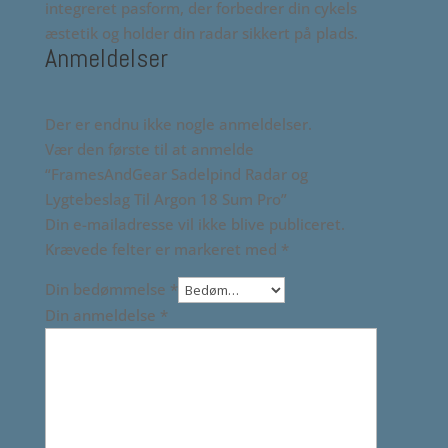
integreret pasform, der forbedrer din cykels
æstetik og holder din radar sikkert på plads.
Anmeldelser
Der er endnu ikke nogle anmeldelser.
Vær den første til at anmelde
“FramesAndGear Sadelpind Radar og
Lygtebeslag Til Argon 18 Sum Pro”
Din e-mailadresse vil ikke blive publiceret.
Krævede felter er markeret med
*
Din bedømmelse
*
Din anmeldelse
*