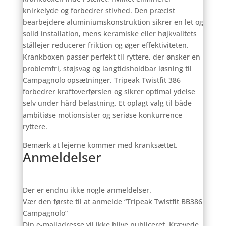
knirkelyde og forbedrer stivhed. Den præcist
bearbejdere aluminiumskonstruktion sikrer en let og
solid installation, mens keramiske eller højkvalitets
stållejer reducerer friktion og øger effektiviteten.
Krankboxen passer perfekt til ryttere, der ønsker en
problemfri, støjsvag og langtidsholdbar løsning til
Campagnolo opsætninger. Tripeak Twistfit 386
forbedrer kraftoverførslen og sikrer optimal ydelse
selv under hård belastning. Et oplagt valg til både
ambitiøse motionsister og seriøse konkurrence
ryttere.
Bemærk at lejerne kommer med kranksættet.
Anmeldelser
Der er endnu ikke nogle anmeldelser.
Vær den første til at anmelde “Tripeak Twistfit BB386
Campagnolo”
Din e-mailadresse vil ikke blive publiceret.
Krævede