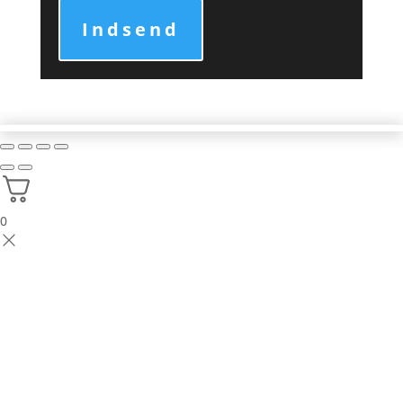
Indsend
0