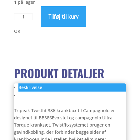
1 på lager
Tilføj til kurv
Tripeak
Twistfit
BB386
OR
Campagnolo
antal
PRODUKT DETALJER
Beskrivelse
Anmeldelser (0)
Tripeak Twistfit 386 krankbox til Campagnolo er
designet til BB386Evo stel og campagnolo Ultra
Torque kranksæt. Twistfit-systemet bruger en
gevindkobling, der forbinder begge sider af
krankboxen inde i stellet, hvilket eliminerer