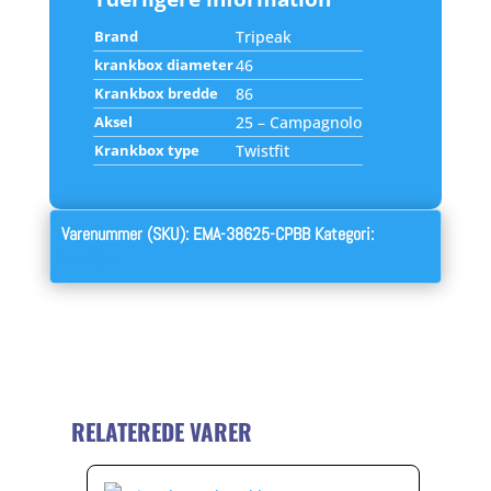
Brand
Tripeak
krankbox diameter
46
Krankbox bredde
86
Aksel
25 – Campagnolo
Krankbox type
Twistfit
Varenummer (SKU):
EMA-38625-CPBB
Kategori:
Krankbox
RELATEREDE VARER