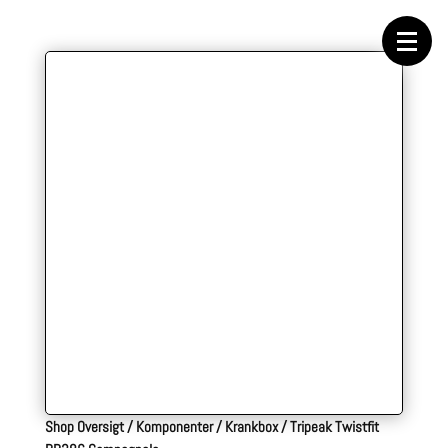
Forside
Cykeltasker
Cykeltøj
Cykler
Energi
Geargrupper
Shop
Hjul
Komponenter
Sko
Tilbehør
Værktøj
Wattmålere
Outlet
Shop Oversigt
/
Komponenter
/
Krankbox
/
Tripeak Twistfit