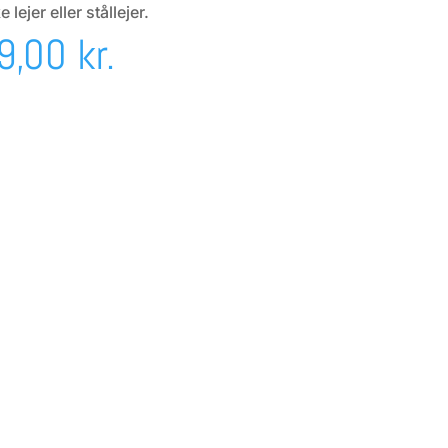
ejer eller stållejer.
Prisinterval:
9,00
kr.
549,00 kr.
til
949,00 kr.