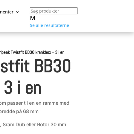
nenter
M
Se alle resultaterne
ripeak Twistfit BB30 krankbox – 3 i en
istfit BB30
3 i en
som passer til en en ramme med
 bredde på 68 mm
, Sram Dub eller Rotor 30 mm