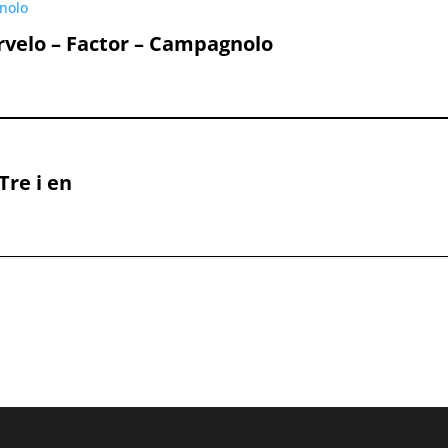
.
rvelo – Factor – Campagnolo
Tre i en
al:
.
.