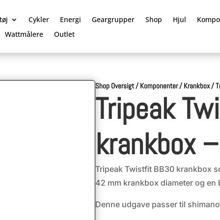
tøj
Cykler
Energi
Geargrupper
Shop
Hjul
Kompo
Wattmålere
Outlet
Shop Oversigt
/
Komponenter
/
Krankbox
/
T
Tripeak Tw
krankbox – 
Tripeak Twistfit BB30 krankbox 
42 mm krankbox diameter og en
Denne udgave passer til shimano