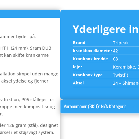
Yderligere i
0 rammer byder på:
Brand
Tripeak
 HT II (24 mm), Sram DUB
krankbox diameter
42
mt kan skifte krankarme
Krankbox bredde
68
lejer
Keramiske, S
stallation simpel uden mange
Krankbox type
Twistfit
 aksel ydelse og fjerner
Aksel
24 – Shiman
v friktion, P05 stållejer for
Varenummer (SKU):
N/A
Kategori:
Krank
kroppe med komposit-snug-
r.
ler 126 gram (stål), designet
ørsel i et støjsvagt system.