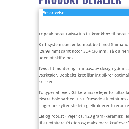
Beskrivelse
Anmeldelser (0)
Tripeak BB30 Twist-Fit 3 i 1 krankbox til BB3
3 i 1 system som er kompatibelt med Shimano
(28,99 mm) samt Rotor 3D+ (30 mm), så du ne
uden at skifte box.
Twist-fit montering - innoavativ design gør in
værktøjer. Dobbeltsikret låsning sikrer optimal
knirken.
To typer af lejer. G5 keramiske lejer for ultra la
ekstra holdbarhed. CNC fræsede aluminiums
ringer beskytter stellet og eliminerer tolerance
Let og robust - vejer ca. 123 gram (keramisk) el
til at minitere friktion og maksimere kraftoverf