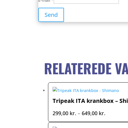
E-mail
*
RELATEREDE V
Tripeak ITA krankbox – S
Prisinterv
299,00
kr.
–
649,00
kr.
299,00 kr
til