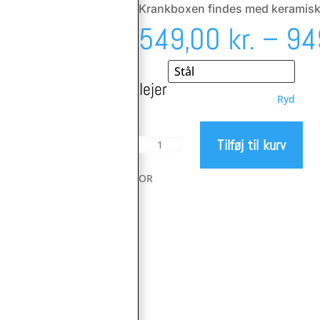
Krankboxen findes med keramiske l
549,00
kr.
–
94
lejer
Ryd
Tilføj til kurv
Tripeak
Twistfit
BB30
OR
krankbox
-
3
i
en
antal