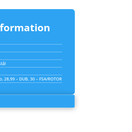
nformation
tål
o, 28,99 – DUB, 30 – FSA/ROTOR
box