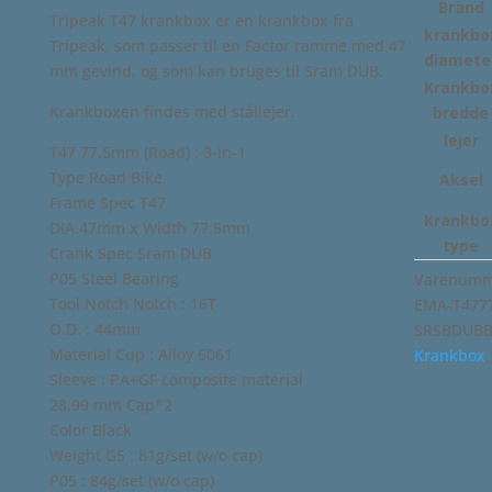
Brand
Tripeak T47 krankbox er en krankbox fra
krankbo
Tripeak, som passer til en Factor ramme med 47
diamete
mm gevind, og som kan bruges til Sram DUB.
Krankbo
Krankboxen findes med stållejer.
bredde
lejer
T47 77.5mm (Road) : 3-in-1
Type Road Bike
Aksel
Frame Spec T47
Krankbo
DIA.47mm x Width 77.5mm
type
Crank Spec Sram DUB
P05 Steel Bearing
Varenumme
Tool Notch Notch : 16T
EMA-T477
O.D. : 44mm
SRSBDUB
Material Cup : Alloy 6061
Krankbox
Sleeve : PA+GF composite material
28,99 mm Cap*2
Color Black
Weight G5 : 81g/set (w/o cap)
P05 : 84g/set (w/o cap)