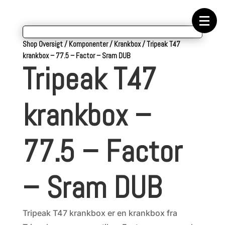
Forside
Cykeltasker
Cykeltøj
Cykler
Energi
Shop Oversigt
/
Komponenter
/
Krankbox
/
Tripeak T47
Geargrupper
krankbox – 77.5 – Factor – Sram DUB
Shop
Tripeak T47
Hjul
Komponenter
Sko
Tilbehør
krankbox –
Værktøj
Wattmålere
Outlet
77.5 – Factor
– Sram DUB
Tripeak T47 krankbox er en krankbox fra