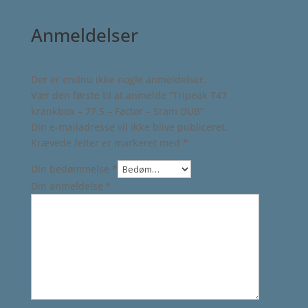
Anmeldelser
Der er endnu ikke nogle anmeldelser.
Vær den første til at anmelde “Tripeak T47
krankbox – 77.5 – Factor – Sram DUB”
Din e-mailadresse vil ikke blive publiceret.
Krævede felter er markeret med
*
Din bedømmelse
*
Din anmeldelse
*