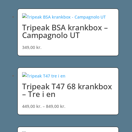
til
649,00 kr.
Tripeak BSA krankbox –
Campagnolo UT
349,00
kr.
Tripeak T47 68 krankbox
– Tre i en
Prisinterval:
449,00
kr.
–
849,00
kr.
449,00 kr.
til
849,00 kr.