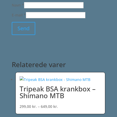
Navn
*
E-mail
*
Relaterede varer
Tripeak BSA krankbox –
Shimano MTB
Prisinterval:
299,00
kr.
–
649,00
kr.
299,00 kr.