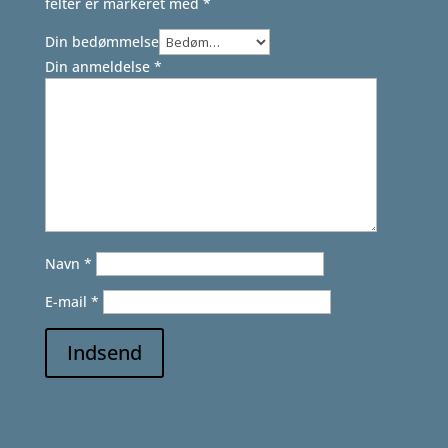
felter er markeret med
*
Din bedømmelse
Din anmeldelse
*
Navn
*
E-mail
*
Indsend