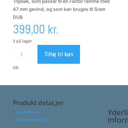
Tripeak, som passer til en Factor ramme med
47 mm gevind, og som kan bruges til Sram
DUB
399,00
kr.
3 på lager
Tilføj til kurv
Tripeak
T47
krankbox
OR
-
77.5
-
Factor
-
Produkt detaLjer
Sram
Yderl
Beskrivelse
DUB
infor
Anmeldelser (0)
antal