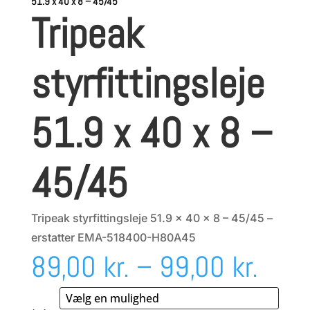
51.9 x 40 x 8 – 45/45
Tripeak
styrfittingsleje
51.9 x 40 x 8 –
45/45
Tripeak styrfittingsleje 51.9 x 40 x 8 – 45/45 –
erstatter EMA-518400-H80A45
Prisi
89,00
kr.
–
99,00
kr.
89,0