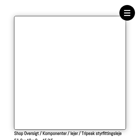
Forside
Cykeltasker
Cykeltøj
Cykler
Energi
Geargrupper
Shop
Hjul
Komponenter
Sko
Tilbehør
Værktøj
Wattmålere
Outlet
Shop Oversigt
/
Komponenter
/
lejer
/
Tripeak styrfittingsleje