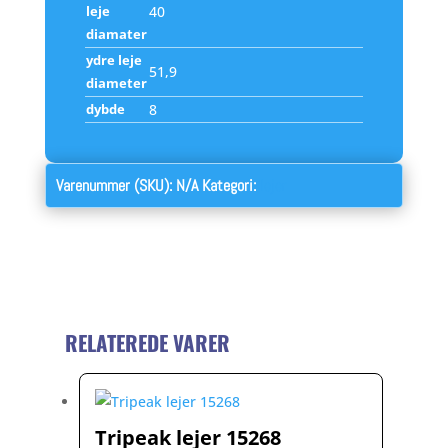
leje
40
diamater
ydre leje
51,9
diameter
dybde
8
Varenummer (SKU):
N/A
Kategori:
lejer
RELATEREDE VARER
Tripeak lejer 15268