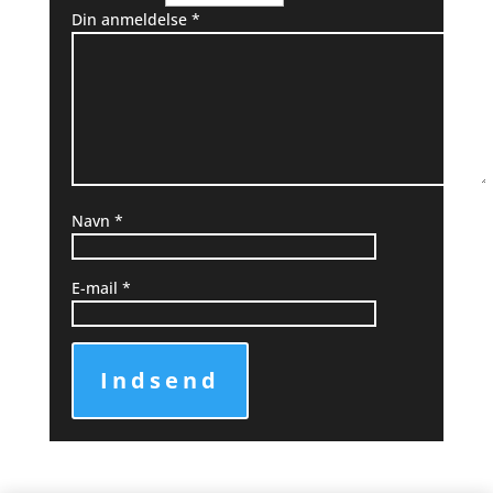
Din anmeldelse
*
Navn
*
E-mail
*
Indsend