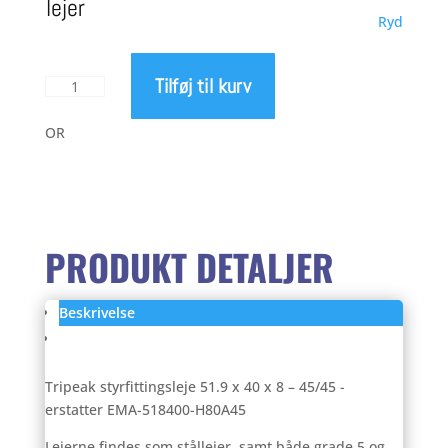
lejer
Ryd
til
Tilføj til kurv
Tripeak
99,0
styrfittingsleje
51.9
OR
x
40
x
8
–
PRODUKT DETALJER
45/45
antal
Beskrivelse
Anmeldelser (0)
Tripeak styrfittingsleje 51.9 x 40 x 8 – 45/45 -
erstatter EMA-518400-H80A45
Lejerne findes som stållejer, samt både grade 5 og