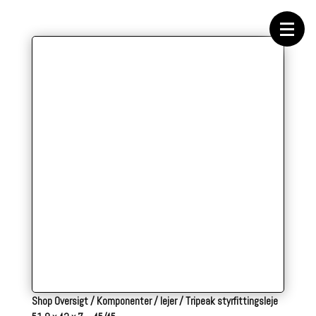
Forside
Cykeltasker
Cykeltøj
Cykler
Energi
Geargrupper
Shop
Hjul
Komponenter
Sko
Tilbehør
Værktøj
Wattmålere
Outlet
Shop Oversigt
/
Komponenter
/
lejer
/
Tripeak styrfittingsleje