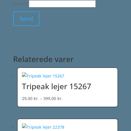
E-mail
*
Relaterede varer
Tripeak lejer 15267
Prisinterval:
29,00
kr.
–
399,00
kr.
29,00 kr.
til
399,00 kr.