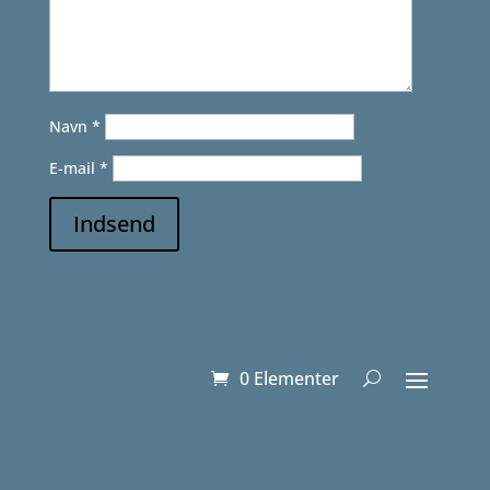
Navn
*
E-mail
*
Indsend
0 Elementer