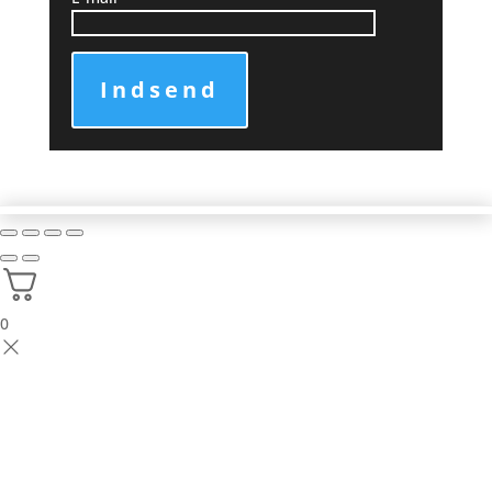
Indsend
0