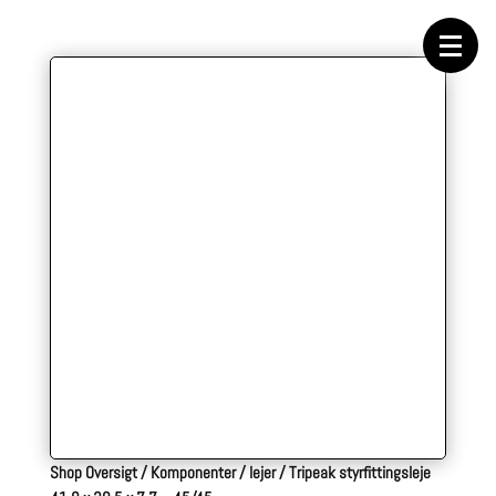
Forside
Cykeltasker
Cykeltøj
Cykler
Energi
Geargrupper
Shop
Hjul
Komponenter
Sko
Tilbehør
Værktøj
Wattmålere
Outlet
Shop Oversigt
/
Komponenter
/
lejer
/
Tripeak styrfittingsleje