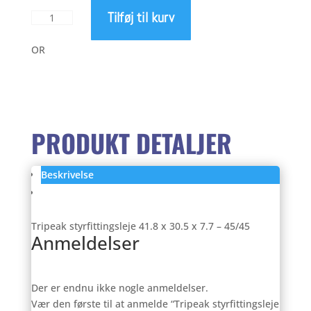
Tilføj til kurv
Tripeak
styrfittingsleje
41.8
OR
x
30.5
x
7.7
–
PRODUKT DETALJER
45/45
antal
Beskrivelse
Anmeldelser (0)
Tripeak styrfittingsleje 41.8 x 30.5 x 7.7 – 45/45
Anmeldelser
Der er endnu ikke nogle anmeldelser.
Vær den første til at anmelde “Tripeak styrfittingsleje