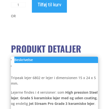
Tilføj til kurv
Tripeak
399
lejer
6802
OR
antal
PRODUKT DETALJER
Beskrivelse
Anmeldelser (0)
Tripeak lejer 6802 er lejer i dimensionen 15 x 24 x 5
mm.
Lejerne findes i 4 versioner: som
High pression Steel
lejer
,
Grade 5 keramiske lejer med og uden coating
,
og endelig
Jet Stream Pro Grade 3 keramiske lejer
.