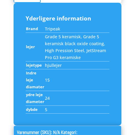
Yderligere information
Brand
Tripeak
Grade 5 keramisk, Grade 5
keramisk black oxide coating,
lejer
High Pression Steel, JetStream
Pro G3 keramiske
lejetype
hjullejer
Indre
leje
15
diamater
ydre leje
24
diameter
dybde
5
Varenummer (SKU):
N/A
Kategori:
lejer