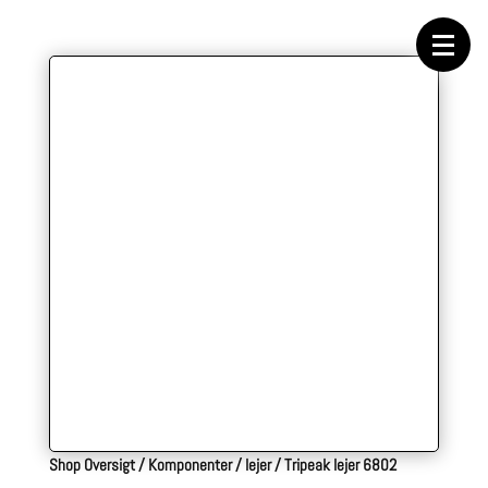
Forside
Cykeltasker
Cykeltøj
Cykler
Energi
Geargrupper
Shop
Hjul
Komponenter
Sko
Tilbehør
Værktøj
Wattmålere
Outlet
Shop Oversigt
/
Komponenter
/
lejer
/
Tripeak lejer 6802