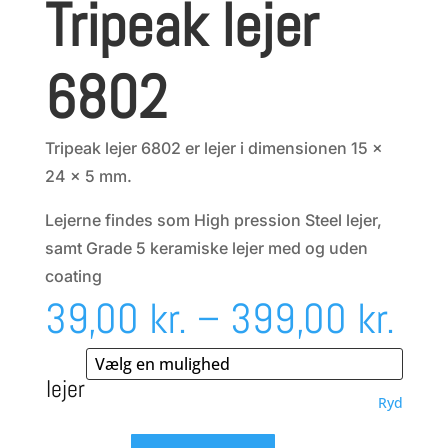
Tripeak lejer
6802
Tripeak lejer 6802 er lejer i dimensionen 15 x
24 x 5 mm.
Lejerne findes som High pression Steel lejer,
samt Grade 5 keramiske lejer med og uden
coating
Pri
39,00
kr.
–
399,00
kr.
39,
lejer
Ryd
til