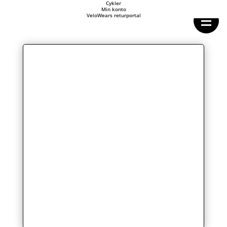
Forside
Cykler
Min konto
Cykeltasker
VeloWears returportal
Cykeltøj
Cykler
Energi
Geargrupper
Shop
Hjul
Komponenter
Sko
Tilbehør
Værktøj
Wattmålere
Outlet