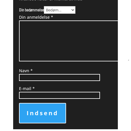
Din bedømmelse
Din anmeldelse
*
Navn
*
E-mail
*
Indsend