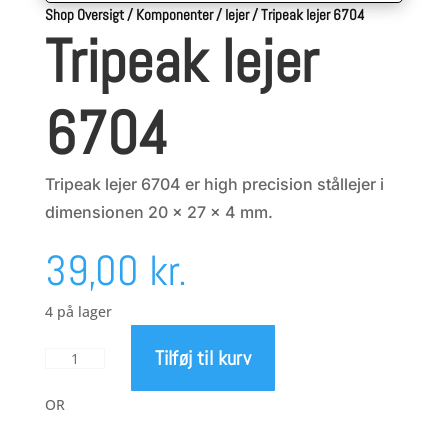
Shop Oversigt
/
Komponenter
/
lejer
/
Tripeak lejer 6704
Tripeak lejer
6704
Tripeak lejer 6704 er high precision stållejer i
dimensionen 20 x 27 x 4 mm.
39,00
kr.
4 på lager
Tilføj til kurv
Tripeak
lejer
6704
OR
antal