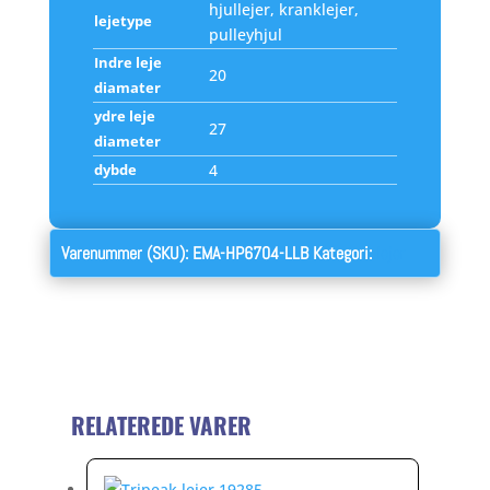
hjullejer, kranklejer,
lejetype
pulleyhjul
Indre leje
20
diamater
ydre leje
27
diameter
dybde
4
Varenummer (SKU):
EMA-HP6704-LLB
Kategori:
lejer
RELATEREDE VARER