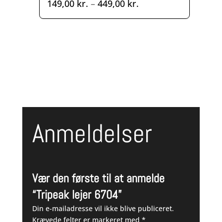
Prisinterval:
149,00
kr.
–
449,00
kr.
149,00 kr.
til
449,00 kr.
Anmeldelser
Vær den første til at anmelde
“Tripeak lejer 6704”
Din e-mailadresse vil ikke blive publiceret.
Krævede felter er markeret med
*