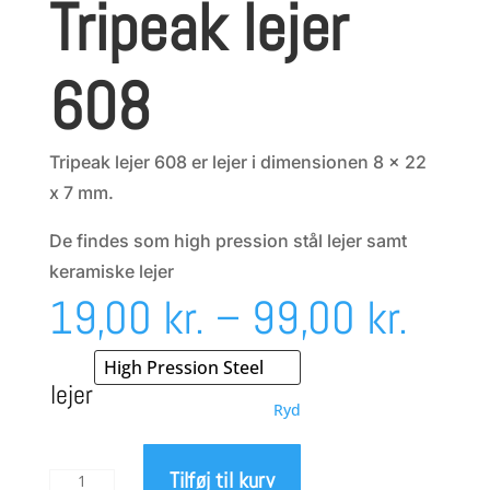
Tripeak lejer
608
Tripeak lejer 608 er lejer i dimensionen 8 x 22
x 7 mm.
De findes som high pression stål lejer samt
keramiske lejer
Prisi
19,00
kr.
–
99,00
kr.
19,0
lejer
Ryd
til
Tilføj til kurv
Tripeak