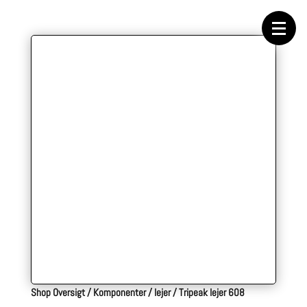
Forside
Cykeltasker
Cykeltøj
Cykler
Energi
Geargrupper
Shop
Hjul
Komponenter
Sko
Tilbehør
Værktøj
Wattmålere
Outlet
Shop Oversigt
/
Komponenter
/
lejer
/
Tripeak lejer 608