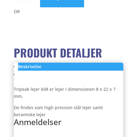
99,0
lejer
608
OR
antal
PRODUKT DETALJER
Beskrivelse
Anmeldelser (0)
Tripeak lejer 608 er lejer i dimensionen 8 x 22 x 7
mm.
De findes som high pression stål lejer samt
keramiske lejer
Anmeldelser