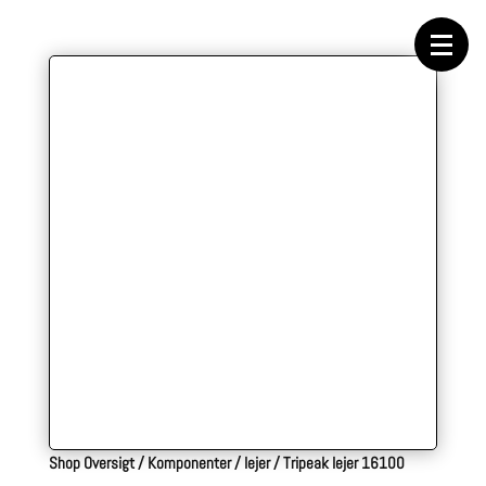
Forside
Cykeltasker
Cykeltøj
Cykler
Energi
Geargrupper
Shop
Hjul
Komponenter
Sko
Tilbehør
Værktøj
Wattmålere
Outlet
Shop Oversigt
/
Komponenter
/
lejer
/
Tripeak lejer 16100