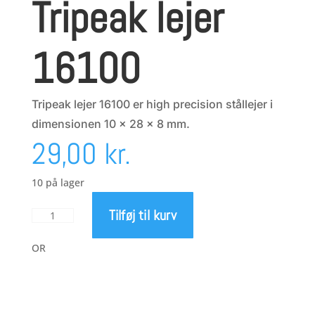
Tripeak lejer
16100
Tripeak lejer 16100 er high precision stållejer i
dimensionen 10 x 28 x 8 mm.
29,00
kr.
10 på lager
Tilføj til kurv
Tripeak
lejer
16100
OR
antal