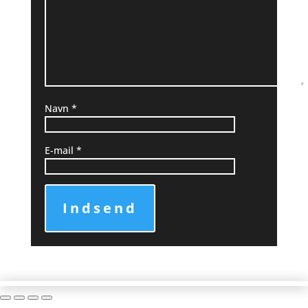
Navn
*
E-mail
*
Indsend