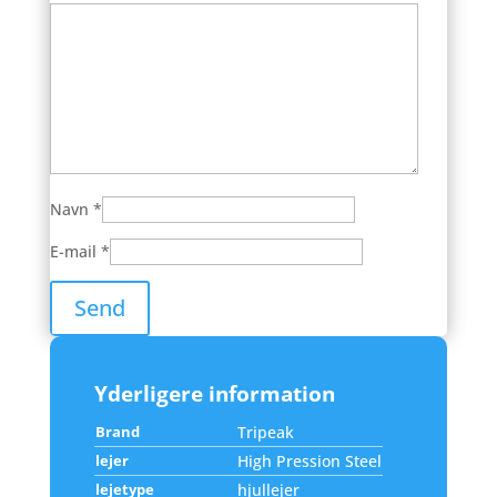
Navn
*
E-mail
*
Yderligere information
Brand
Tripeak
lejer
High Pression Steel
lejetype
hjullejer