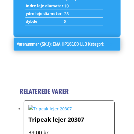
Indre leje diamater
10
ydre leje diameter
28
dybde
8
Varenummer (SKU):
EMA-HP16100-LLB
Kategori:
lejer
RELATEREDE VARER
Tripeak lejer 20307
39,00
kr.