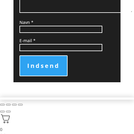
Navn
*
E-mail
*
Indsend
0