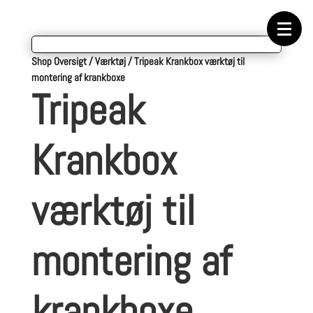
Forside
Cykeltasker
Cykeltøj
Cykler
Energi
Shop Oversigt
/
Værktøj
/
Tripeak Krankbox værktøj til
Geargrupper
montering af krankboxe
Shop
Tripeak
Hjul
Komponenter
Sko
Tilbehør
Krankbox
Værktøj
Wattmålere
Outlet
værktøj til
montering af
krankboxe