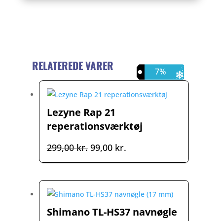
RELATEREDE VARER
67%
7%
7%
Lezyne Rap 21
reperationsværktøj
Den
Den
299,00
kr.
99,00
kr.
oprindelige
aktuelle
pris
pris
var:
er:
299,00 kr..
99,00 kr..
Shimano TL-HS37 navnøgle