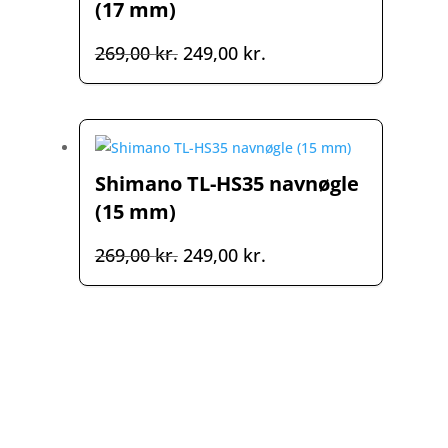
(17 mm)
Den
Den
269,00
kr.
249,00
kr.
oprindelige
aktuelle
pris
pris
var:
er:
269,00 kr..
249,00 kr..
Shimano TL-HS35 navnøgle
(15 mm)
Den
Den
269,00
kr.
249,00
kr.
oprindelige
aktuelle
pris
pris
var:
er:
269,00 kr..
249,00 kr..