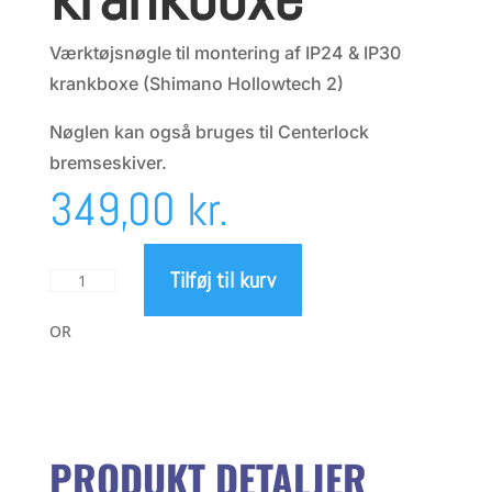
Værktøjsnøgle til montering af IP24 & IP30
krankboxe (Shimano Hollowtech 2)
Nøglen kan også bruges til Centerlock
bremseskiver.
349,00
kr.
Tilføj til kurv
Tripeak
Krankbox
værktøj
OR
til
montering
af
krankboxe
antal
PRODUKT DETALJER