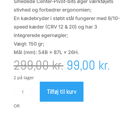
Smedede Center-Pivot-bits øger værktøjets
stivhed og forbedrer ergonomien;
En kædebryder i støbt stål fungerer med 9/10-
speed kæder (CRV 12 & 20) og har 3
integrerede egernøgler;
Vægt: 150 gr;
Mål (mm): 54B × 87L × 26H.
Den
Den
299,00
kr.
99,00
kr.
oprindelige
aktue
2 på lager
Tilføj til kurv
Lezyne
pris
pris
CRV
20
OR
reperationsværktøj
var:
er:
antal
299,00 kr..
99,00