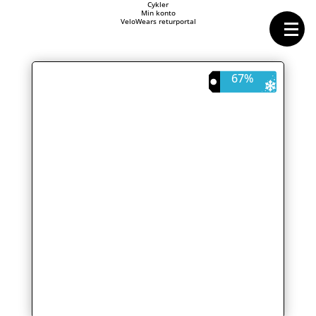
Forside
Cykler
Min konto
Cykeltasker
VeloWears returportal
Cykeltøj
Cykler
Energi
Geargrupper
67%
Shop
Hjul
Komponenter
Sko
Tilbehør
Værktøj
Wattmålere
Outlet