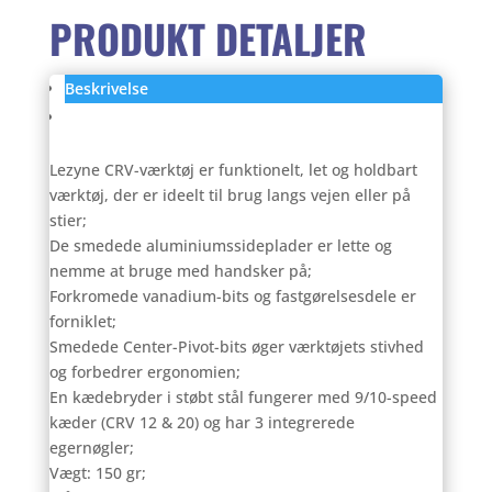
PRODUKT DETALJER
Beskrivelse
Anmeldelser (0)
Lezyne CRV-værktøj er funktionelt, let og holdbart
værktøj, der er ideelt til brug langs vejen eller på
stier;
De smedede aluminiumssideplader er lette og
nemme at bruge med handsker på;
Forkromede vanadium-bits og fastgørelsesdele er
forniklet;
Smedede Center-Pivot-bits øger værktøjets stivhed
og forbedrer ergonomien;
En kædebryder i støbt stål fungerer med 9/10-speed
kæder (CRV 12 & 20) og har 3 integrerede
egernøgler;
Vægt: 150 gr;