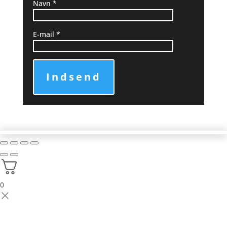
Navn
*
E-mail
*
Indsend
0