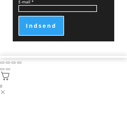
E-mail
*
Indsend
0