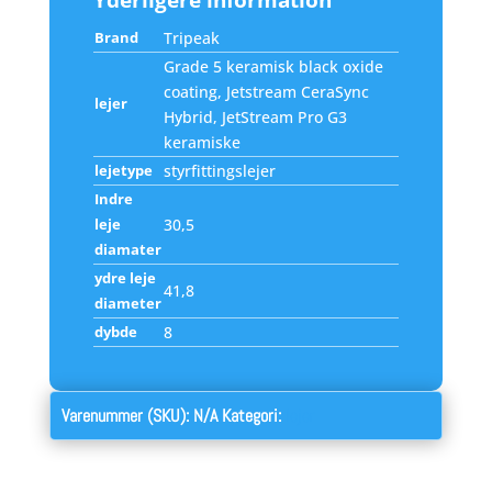
Yderligere information
Brand
Tripeak
Grade 5 keramisk black oxide
coating, Jetstream CeraSync
lejer
Hybrid, JetStream Pro G3
keramiske
lejetype
styrfittingslejer
Indre
leje
30,5
diamater
ydre leje
41,8
diameter
dybde
8
Varenummer (SKU):
N/A
Kategori:
lejer