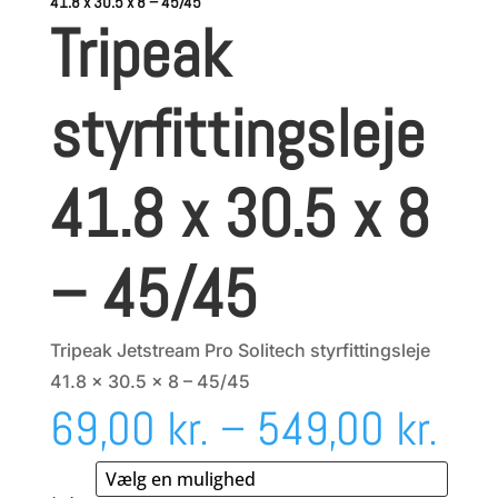
41.8 x 30.5 x 8 – 45/45
Tripeak
styrfittingsleje
41.8 x 30.5 x 8
– 45/45
Tripeak Jetstream Pro Solitech styrfittingsleje
41.8 x 30.5 x 8 – 45/45
Pri
69,00
kr.
–
549,00
kr.
69,