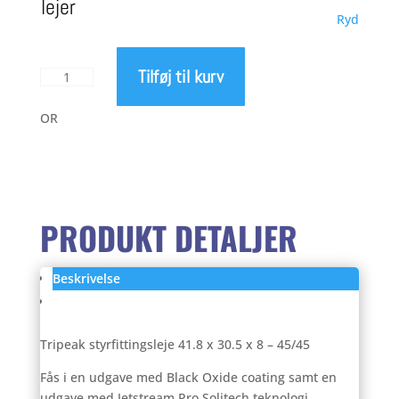
lejer
Ryd
til
Tilføj til kurv
Tripeak
549
styrfittingsleje
41.8
OR
x
30.5
x
8
–
PRODUKT DETALJER
45/45
antal
Beskrivelse
Anmeldelser (0)
Tripeak styrfittingsleje 41.8 x 30.5 x 8 – 45/45
Fås i en udgave med Black Oxide coating samt en
udgave med Jetstream Pro Solitech teknologi.