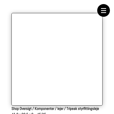
Forside
Cykeltasker
Cykeltøj
Cykler
Energi
Geargrupper
Shop
Hjul
Komponenter
Sko
Tilbehør
Værktøj
Wattmålere
Outlet
Shop Oversigt
/
Komponenter
/
lejer
/
Tripeak styrfittingsleje