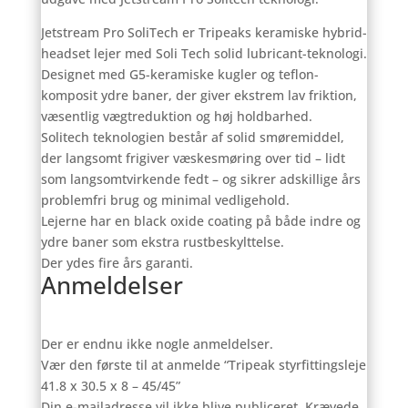
Jetstream Pro SoliTech er Tripeaks keramiske hybrid-
headset lejer med Soli Tech solid lubricant-teknologi.
Designet med G5-keramiske kugler og teflon-
komposit ydre baner, der giver ekstrem lav friktion,
væsentlig vægtreduktion og høj holdbarhed.
Solitech teknologien består af solid smøremiddel,
der langsomt frigiver væskesmøring over tid – lidt
som langsomtvirkende fedt – og sikrer adskillige års
problemfri brug og minimal vedligehold.
Lejerne har en black oxide coating på både indre og
ydre baner som ekstra rustbeskylttelse.
Der ydes fire års garanti.
Anmeldelser
Der er endnu ikke nogle anmeldelser.
Vær den første til at anmelde “Tripeak styrfittingsleje
41.8 x 30.5 x 8 – 45/45”
Din e-mailadresse vil ikke blive publiceret.
Krævede