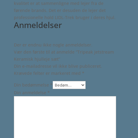
kvalitet er at sammenligne med lejer fra de
førende brands. Det er desuden de lejer det
professionelle hold LIDL-Trek bruger i deres hjul.
Anmeldelser
Der er endnu ikke nogle anmeldelser.
Vær den første til at anmelde “Tripeak Jetstream
Keramisk hjulleje sæt”
Din e-mailadresse vil ikke blive publiceret.
Krævede felter er markeret med
*
Din bedømmelse
*
Din anmeldelse
*