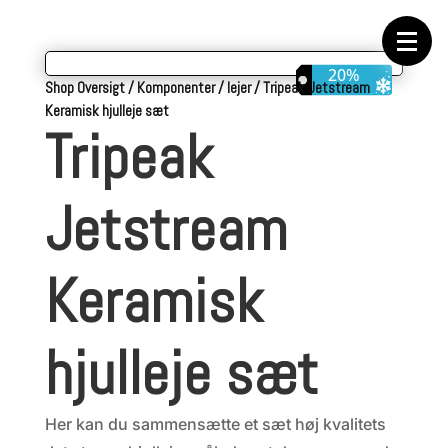
Forside
Cykeltasker
Cykeltøj
Cykler
20%
Energi
Shop Oversigt
/
Komponenter
/
lejer
/
Tripeak Jetstream
Geargrupper
Keramisk hjulleje sæt
Shop
Tripeak
Hjul
Komponenter
Sko
Tilbehør
Jetstream
Værktøj
Wattmålere
Outlet
Keramisk
hjulleje sæt
Her kan du sammensætte et sæt høj kvalitets