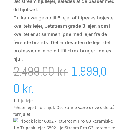
Jet stream hjullejer, således at de passer med
dit hjulsæt.
Du kan vælge op til 6 lejer af tripeaks højeste
kvalitets lejer, Jetstream grade 3 lejer, som i
kvalitet er at sammenligne med lejer fra de
førende brands. Det er desuden de lejer det
professionelle hold LIDL-Trek bruger i deres
hjul.
Den
2.499,00
kr.
1.999,0
Den
oprindelige
0
kr.
aktuelle
pris
1. hjulleje
Første leje til dit hjul. Det kunne være drive side på
forhjulet.
pris
var:
1 × Tripeak lejer 6802 - JetStream Pro G3 keramiske