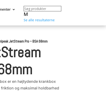
nenter
M
Se alle resultaterne
ripeak JetStream Pro – BSA 68mm
tStream
 68mm
kbox er en højtydende krankbox
av friktion og maksimal holdbarhed