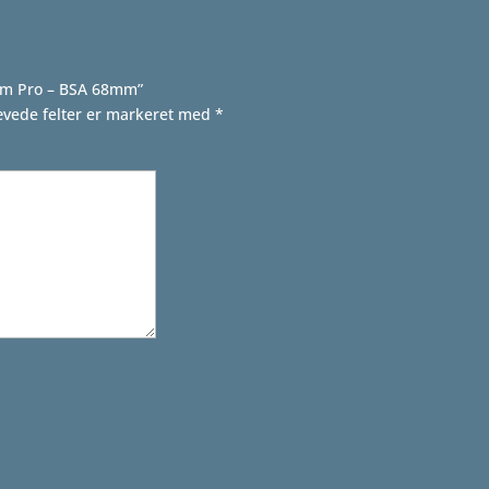
eam Pro – BSA 68mm”
vede felter er markeret med
*