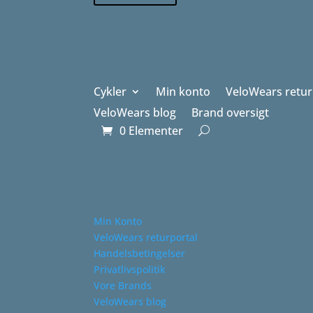
Cykler
Min konto
VeloWears retur
VeloWears blog
Brand oversigt
0 Elementer
Min Konto
VeloWears returportal
Handelsbetingelser
Privatlivspolitik
Vore Brands
VeloWears blog