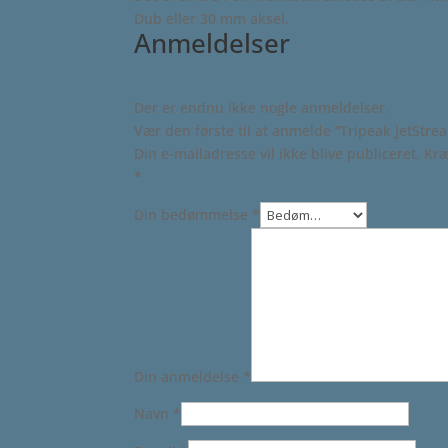
Dub eller 30 mm aksel.
Anmeldelser
Der er endnu ikke nogle anmeldelser.
Vær den første til at anmelde “Tripeak JetStr
Din e-mailadresse vil ikke blive publiceret.
Kræ
*
Din bedømmelse
*
Din anmeldelse
*
Navn
*