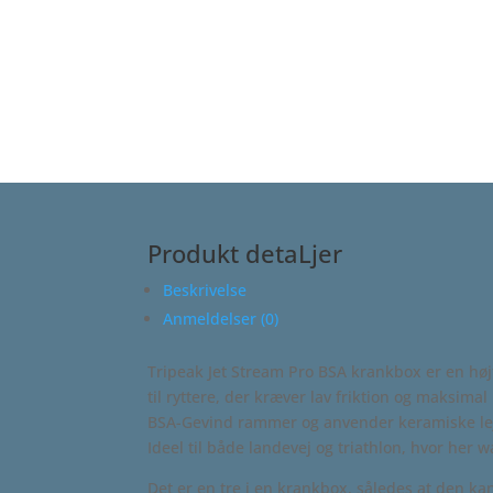
Produkt detaLjer
Beskrivelse
Anmeldelser (0)
Tripeak Jet Stream Pro BSA krankbox er en hø
til ryttere, der kræver lav friktion og maksima
BSA-Gevind rammer og anvender keramiske lej
Ideel til både landevej og triathlon, hvor her w
Det er en tre i en krankbox, således at den k