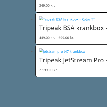
349,00
kr.
Tripeak BSA krankbox 
Prisinterval:
449,00
kr.
–
699,00
kr.
449,00 kr.
til
699,00 kr.
Tripeak JetStream Pro
2.199,00
kr.