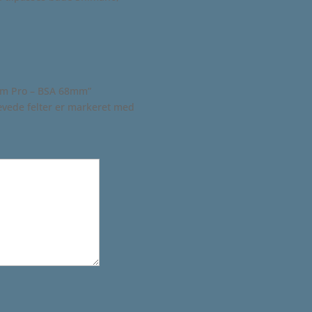
eam Pro – BSA 68mm”
vede felter er markeret med