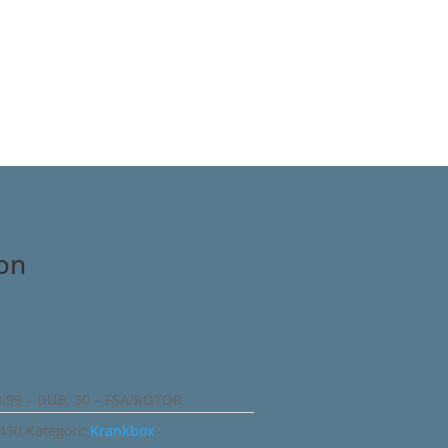
ion
8,99 – DUB, 30 – FSA/ROTOR
430
Kategori:
Krankbox