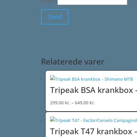
E-mail
*
Relaterede varer
Tripeak BSA krankbox
Prisinterval:
299,00
kr.
–
649,00
kr.
299,00 kr.
til
649,00 kr.
Tripeak T47 krankbox 