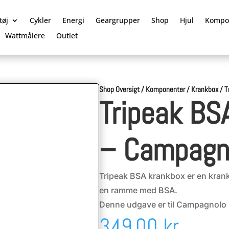
tøj
Cykler
Energi
Geargrupper
Shop
Hjul
Kompo
Wattmålere
Outlet
Shop Oversigt
/
Komponenter
/
Krankbox
/
T
Tripeak BS
– Campagn
Tripeak BSA krankbox er en krank
en ramme med BSA.
Denne udgave er til Campagnolo 
349,00
kr.