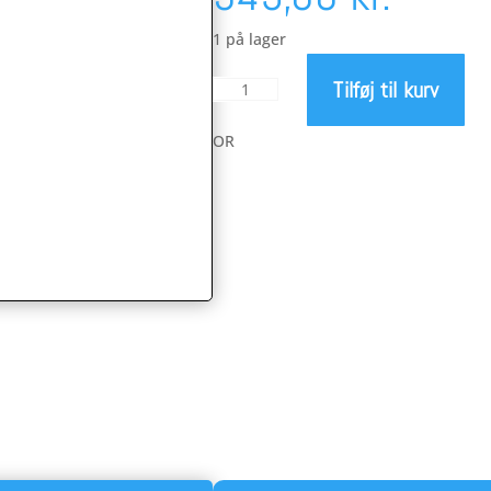
1 på lager
Tilføj til kurv
Tripeak
BSA
krankbox
OR
-
Campagnolo
UT
antal