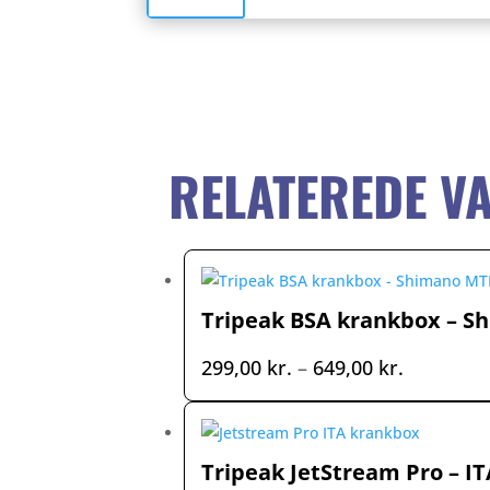
RELATEREDE V
Tripeak BSA krankbox – 
Prisinterv
299,00
kr.
–
649,00
kr.
299,00 kr
til
649,00 kr
Tripeak JetStream Pro – 