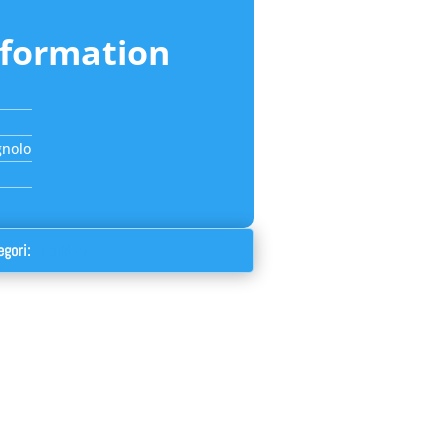
nformation
gnolo
egori:
Krankbox