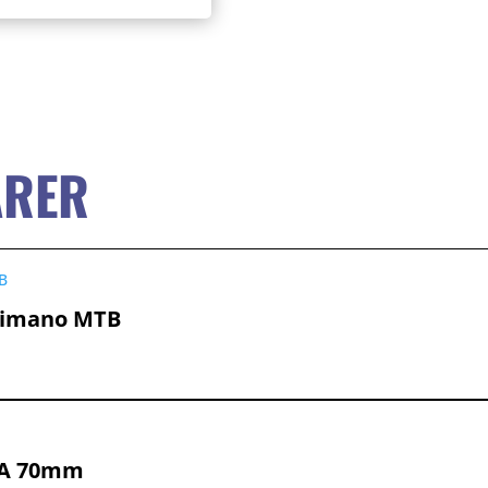
ARER
Shimano MTB
al:
.
.
ITA 70mm