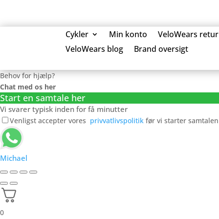
Cykler
Min konto
VeloWears retur
VeloWears blog
Brand oversigt
0 Elementer
Behov for hjælp?
Chat med os her
Start en samtale her
Vi svarer typisk inden for få minutter
Venligst accepter vores
privvatlivspolitik
før vi starter samtalen
Michael
0