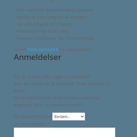
- Stor værdi for dokumenteret ydeevne
- Hurtig og nem indgreb af klamper
- Lav stabelhøjde for frigang
- Komposit krop til let vægt
- Klamper medfølger ved alle pedalkøb
Se evt
Time xpresso 6
for alternativer.
Anmeldelser
Der er endnu ikke nogle anmeldelser.
Vær den første til at anmelde “Time Xpresso C1
My26”
Din e-mailadresse vil ikke blive publiceret.
Krævede felter er markeret med
*
Din bedømmelse
*
Din anmeldelse
*