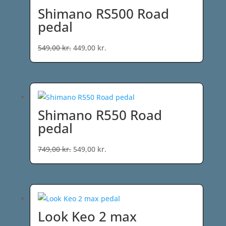
Shimano RS500 Road
pedal
Den
Den
549,00
kr.
449,00
kr.
oprindelige
aktuelle
pris
pris
var:
er:
549,00 kr..
449,00 kr..
Shimano R550 Road
pedal
Den
Den
749,00
kr.
549,00
kr.
oprindelige
aktuelle
pris
pris
var:
er:
749,00 kr..
549,00 kr..
Look Keo 2 max