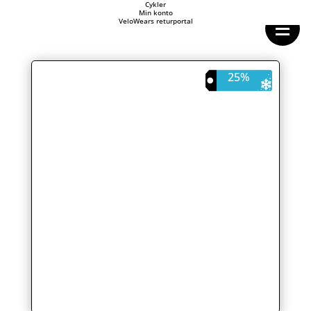
Forside
Cykler
Min konto
Cykeltasker
VeloWears returportal
Cykeltøj
Cykler
Energi
Geargrupper
25%
Shop
Hjul
Komponenter
Sko
Tilbehør
Værktøj
Wattmålere
Outlet