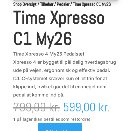
Shop Oversigt
/
Tilbehør
/
Pedaler
/
Time Xpresso C1 My26
Time Xpresso
C1 My26
Time Xpresso 4 My25 Pedalsæt
Xpresso 4 er bygget til pålidelig hverdagsbrug
ude på vejen, ergonomisk og effektiv pedal.
ICLIC-systemet kræver kun et let trin for at
klippe ind, hvilket gør det til en meget nem
pedal at komme ind på.
Den
Den
799,00
kr.
599,00
kr.
oprindelige
aktu
1 på lager (kan bestilles som restordre)