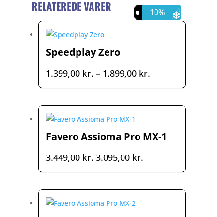
RELATEREDE VARER
10%
10%
7%
Speedplay Zero
Prisinterval:
1.399,00
kr.
–
1.899,00
kr.
1.399,00 kr.
til
1.899,00 kr.
Favero Assioma Pro MX-1
Den
Den
3.449,00
kr.
3.095,00
kr.
oprindelige
aktuelle
pris
pris
var:
er:
3.449,00 kr..
3.095,00 kr..