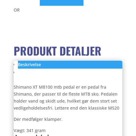
XT
pris
pris
M8100
OR
mtb
pedal
var:
er:
antal
899,00 kr..
699,
PRODUKT DETALJER
Beskrivelse
Anmeldelser (0)
Shimano XT M8100 mtb pedal er en pedal fra
Shimano, der passer til de fleste MTB sko. Pedalen
holder vand og skidt ude, hvilket gør dem stort set
vedligeholdelsesfri. Lettere end den klassiske M520
Der medfølger klamper.
Vægt: 341 gram