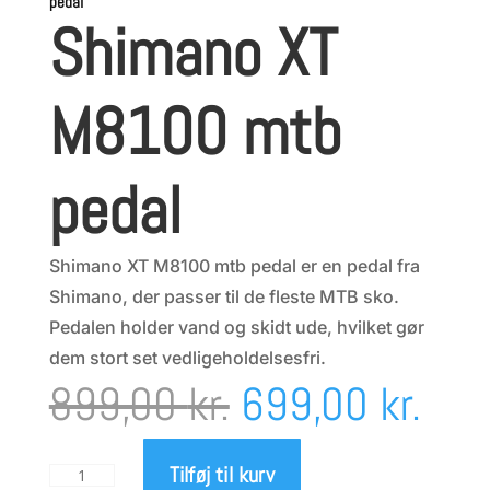
pedal
Shimano XT
M8100 mtb
pedal
Shimano XT M8100 mtb pedal er en pedal fra
Shimano, der passer til de fleste MTB sko.
Pedalen holder vand og skidt ude, hvilket gør
dem stort set vedligeholdelsesfri.
Den
Den
899,00
kr.
699,00
kr.
oprindelige
aktu
Tilføj til kurv
Shimano