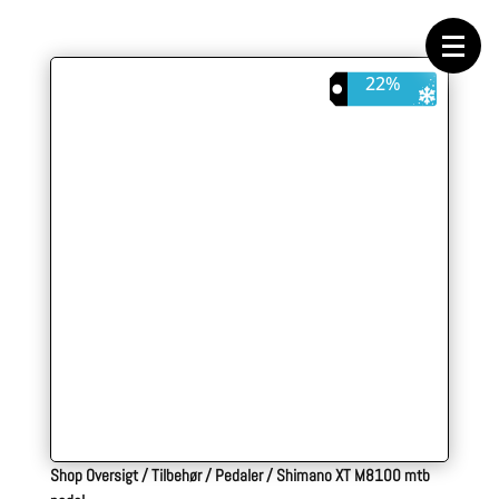
Forside
Cykeltasker
Cykeltøj
Cykler
22%
Energi
Geargrupper
Shop
Hjul
Komponenter
Sko
Tilbehør
Værktøj
Wattmålere
Outlet
Shop Oversigt
/
Tilbehør
/
Pedaler
/
Shimano XT M8100 mtb