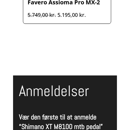
Favero Assioma Pro MX-2
Den
Den
5.749,00
kr.
5.195,00
kr.
oprindelige
aktuelle
pris
pris
var:
er:
5.749,00 kr..
5.195,00 kr..
Anmeldelser
Vær den første til at anmelde
“Shimano XT M8100 mtb pedal”