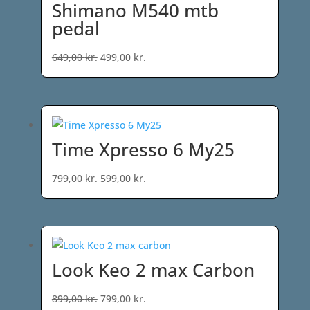
Shimano M540 mtb
pedal
Den
Den
649,00
kr.
499,00
kr.
oprindelige
aktuelle
pris
pris
var:
er:
649,00 kr..
499,00 kr..
Time Xpresso 6 My25
Den
Den
799,00
kr.
599,00
kr.
oprindelige
aktuelle
pris
pris
var:
er:
799,00 kr..
599,00 kr..
Look Keo 2 max Carbon
Den
Den
899,00
kr.
799,00
kr.