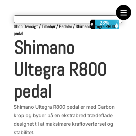
Forside
Cykeltasker
Cykeltøj
Cykler
28%
Energi
Shop Oversigt
/
Tilbehør
/
Pedaler
/
Shimano Ultegra R800
Geargrupper
pedal
Shop
Shimano
Hjul
Komponenter
Sko
Tilbehør
Ultegra R800
Værktøj
Wattmålere
Outlet
pedal
Shimano Ultegra R800 pedal er med Carbon
krop og byder på en ekstrabred trædeflade
designet til at maksimere kraftoverførsel og
stabilitet.