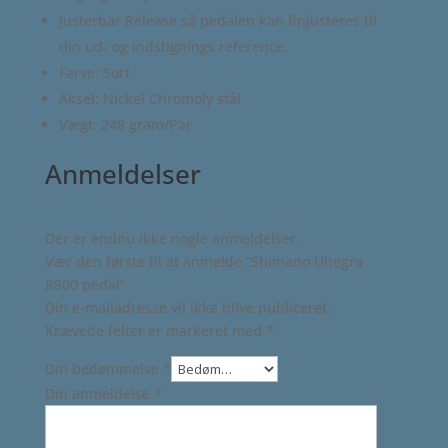
Justerbar Release så pedalen kan finjusteres til
din ud- og indstignings reference.
Farve: Sort
Aksel: Nickel Chromoly stål
Vægt: 248 gram/Par
Anmeldelser
Der er endnu ikke nogle anmeldelser.
Vær den første til at anmelde “Shimano Ultegra
R800 pedal”
Din e-mailadresse vil ikke blive publiceret.
Krævede felter er markeret med
*
Din bedømmelse
*
Din anmeldelse
*