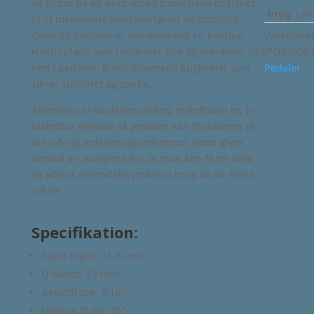
og byder på en ekstrabred trædeflade designet
brug
Lan
til at maksimere kraftoverførsel og stabilitet.
Oven på pedalen er der monteret en holdbar
Varenumme
rustfri plade som reducerer flex og mindsker slid
IPDR8000
ned i pedalen. Bredt placerede kuglelejer som
Pedaler
sikrer stabilitet og styrke.
Anbefales til landevejscykling, enkeltstart og Tri.
Justerbar Release så pedalen kan finjusteres til
din ud- og indstigningsreference. Dette giver
derved en mulighed for, at man kan få en solid
og yderst anvendelig pedal til brug på de fleste
cykler.
Specifikation
:
Stack højde: 16,5 mm
Q-faktor: 53 mm.
Gevindtype: 9/16"
Frigang til vej: 35°