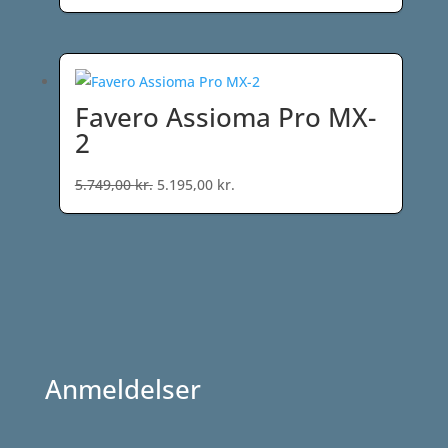
oprindelige
aktuelle
pris
pris
var:
er:
899,00 kr..
799,00 kr..
Favero Assioma Pro MX-
2
Den
Den
5.749,00
kr.
5.195,00
kr.
oprindelige
aktuelle
pris
pris
var:
er:
5.749,00 kr..
5.195,00 kr..
Anmeldelser