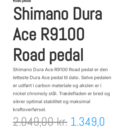
Road pedal
Shimano Dura
Ace R9100
Road pedal
Shimano Dura Ace R9100 Road pedal er den
letteste Dura Ace pedal til dato. Selve pedalen
er udført i carbon materiale og akslen er i
nickel chromoly stål. Trædefladen er bred og
sikrer optimal stabilitet og maksimal
kraftoverførsel.
Den
2.049,00
kr.
1.349,0