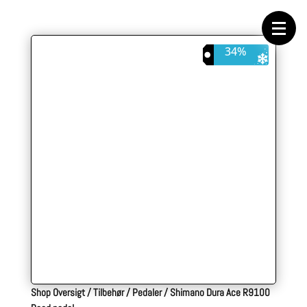
Forside
Cykeltasker
Cykeltøj
Cykler
34%
Energi
Geargrupper
Shop
Hjul
Komponenter
Sko
Tilbehør
Værktøj
Wattmålere
Outlet
Shop Oversigt
/
Tilbehør
/
Pedaler
/
Shimano Dura Ace R9100