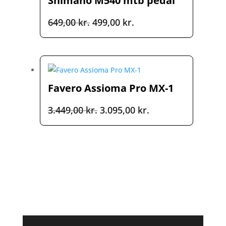
Shimano M540 mtb pedal
Den
Den
649,00
kr.
499,00
kr.
oprindelige
aktuelle
pris
pris
var:
er:
649,00 kr..
499,00 kr..
Favero Assioma Pro MX-1
Den
Den
3.449,00
kr.
3.095,00
kr.
oprindelige
aktuelle
pris
pris
var:
er:
3.449,00 kr..
3.095,00 kr..