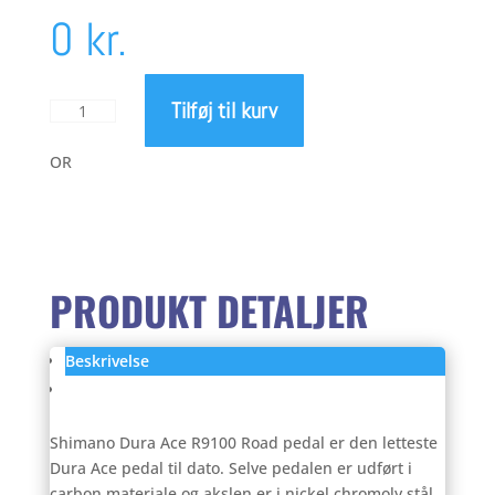
Den
oprindelige
0
kr.
aktuelle
pris
Tilføj til kurv
Shimano
Dura
pris
var:
Ace
OR
R9100
Road
er:
2.049,00 kr..
pedal
antal
1.349,00 kr..
PRODUKT DETALJER
Beskrivelse
Anmeldelser (0)
Shimano Dura Ace R9100 Road pedal er den letteste
Dura Ace pedal til dato. Selve pedalen er udført i
carbon materiale og akslen er i nickel chromoly stål.