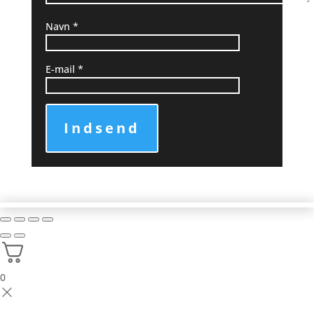
Navn
*
E-mail
*
Indsend
0