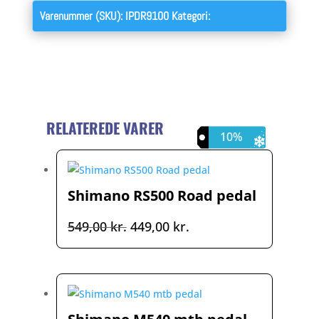
Varenummer (SKU):
IPDR9100
Kategori:
Pedaler
RELATEREDE VARER
18%
23%
10%
Shimano RS500 Road pedal
Den
Den
549,00
kr.
449,00
kr.
oprindelige
aktuelle
pris
pris
var:
er:
549,00 kr..
449,00 kr..