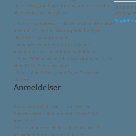
sig ved brug med højt drejningsmoment under
Varenumme
alle forhold for alle ryttere.
42700008
Bagskifter
- Monteringsbolten er Half Mount-klar. Kombiner
med en UDH og Half Mount-plade for øget
sikkerhed i gearophænget.
- Anvender dokumenteret trækfjeder-
burdæmper for sikker kædefastholdelse.
- Maks. 500% gearområde til parring med 11-50t
eller 10-50t Eagle-kassetter.
- X-Actuation til brug med Eagle Drivetrain-
skiftere.
Anmeldelser
Der er endnu ikke nogle anmeldelser.
Vær den første til at anmelde “Sram S100
bagskifter”
Din e-mailadresse vil ikke blive publiceret.
Krævede felter er markeret med
*