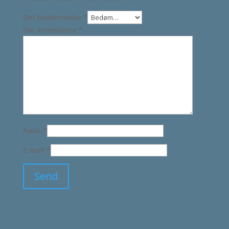
Din bedømmelse
*
Din anmeldelse
*
Navn
*
E-mail
*