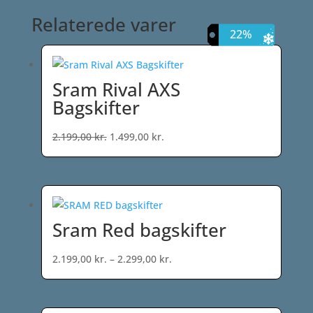
Relaterede varer
32%
12%
14%
22%
Sram Rival AXS
Bagskifter
Den
Den
2.199,00
kr.
1.499,00
kr.
oprindelige
aktuelle
pris
pris
var:
er:
2.199,00 kr..
1.499,00 kr..
Sram Red bagskifter
Prisinterval:
2.199,00
kr.
–
2.299,00
kr.
2.199,00 kr.
til
2.299,00 kr.