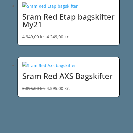
Sram Red Etap bagskifter
My21
Den
Den
4.949,00
kr.
4.249,00
kr.
oprindelige
aktuelle
pris
pris
var:
er:
4.949,00 kr..
4.249,00 kr..
Sram Red AXS Bagskifter
Den
Den
5.895,00
kr.
4.595,00
kr.
oprindelige
aktuelle
pris
pris
var:
er:
5.895,00 kr..
4.595,00 kr..