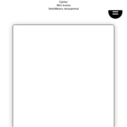
Forside
Cykler
Min konto
Cykeltasker
VeloWears returportal
Cykeltøj
Cykler
Energi
Geargrupper
Shop
Hjul
Komponenter
Sko
Tilbehør
Værktøj
Wattmålere
Outlet