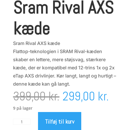
Sram Rival AXS
kæde
Sram Rival AXS kæde
Flattop-teknologien i SRAM Rival-kæden
skaber en lettere, mere støjsvag, stærkere
kæde, der er kompatibel med 12-trins 1x og 2x
eTap AXS drivlinjer. Kør langt, langt og hurtigt –
denne kæde kan gå langt.
Den
Den
399,00
kr.
299,00
kr.
oprindelige
aktu
9 på lager
Tilføj til kurv
Sram
pris
pris
Rival