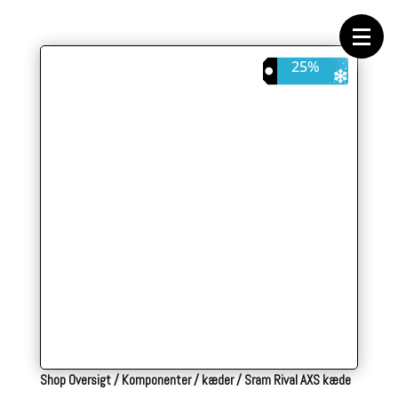
Forside
Cykeltasker
Cykeltøj
Cykler
25%
Energi
Geargrupper
Shop
Hjul
Komponenter
Sko
Tilbehør
Værktøj
Wattmålere
Outlet
Shop Oversigt
/
Komponenter
/
kæder
/
Sram Rival AXS kæde