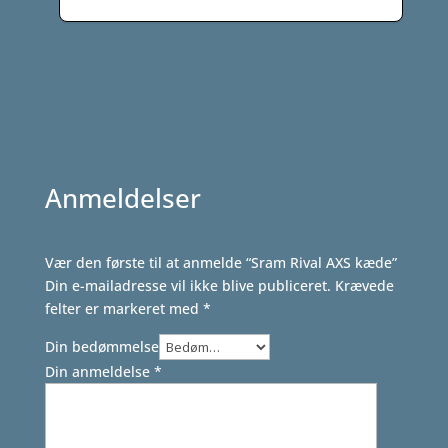
oprindelige
aktuelle
pris
pris
var:
er:
749,00 kr..
699,00 kr..
Anmeldelser
Vær den første til at anmelde “Sram Rival AXS kæde”
Din e-mailadresse vil ikke blive publiceret.
Krævede
felter er markeret med
*
Din bedømmelse
Din anmeldelse
*