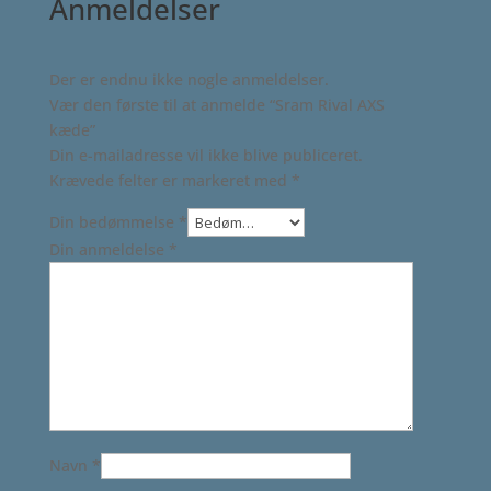
Anmeldelser
Der er endnu ikke nogle anmeldelser.
Vær den første til at anmelde “Sram Rival AXS
kæde”
Din e-mailadresse vil ikke blive publiceret.
Krævede felter er markeret med
*
Din bedømmelse
*
Din anmeldelse
*
Navn
*