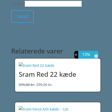
E-mail
*
Relaterede varer
25%
33%
13%
Sram Red 22 kæde
Den
Den
399,00
kr.
299,00
kr.
oprindelige
aktuelle
pris
pris
var:
er:
399,00 kr..
299,00 kr..