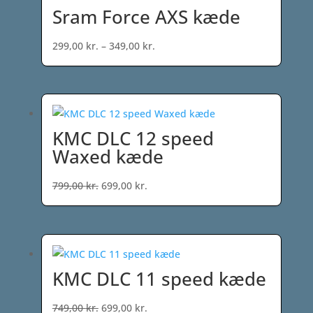
Sram Force AXS kæde
Prisinterval:
299,00
kr.
–
349,00
kr.
299,00 kr.
til
349,00 kr.
KMC DLC 12 speed
Waxed kæde
Den
Den
799,00
kr.
699,00
kr.
oprindelige
aktuelle
pris
pris
var:
er:
799,00 kr..
699,00 kr..
KMC DLC 11 speed kæde
Den
Den
749,00
kr.
699,00
kr.