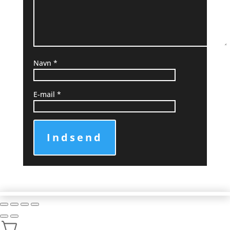
Navn
*
E-mail
*
Indsend