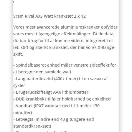
Anmeldelser (0)
Sram Rival AXS Watt kranksæt 2 x 12
Vores mest avancerede aluminiumskranker opfylder
vores mest tilgængelige effektmålinger. Få de data,
du har brug for til at komme videre, integreret i et
let, stift og stærkt kranksæt, der har vores X-Range-
skift.
- Spindelbaseret enhed måler venstre sideeffekt for
at beregne den samlede watt
- Lang batterilevetid (400+ timer) til en sæson af
cykler
- Brugerudskifteligt AAA lithiumbatteri
- DUB krankboks tilføjer holdbarhed og enkelhed
- Vandtæt (IPX7 vandtæt ned til 1 meter i 30
minutter)
- Letvægts (mindre end 40 g tungere end
standardkranksæt)