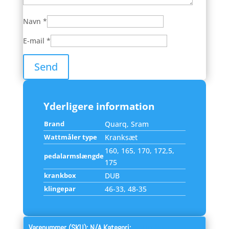
Navn
*
E-mail
*
Yderligere information
Brand
Quarq
,
Sram
Wattmåler type
Kranksæt
160, 165, 170, 172,5,
pedalarmslængde
175
krankbox
DUB
klingepar
46-33, 48-35
Varenummer (SKU):
N/A
Kategori:
wattmålere