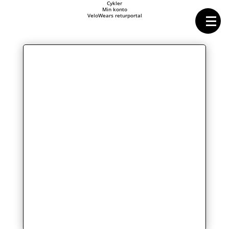
Forside
Cykler
Min konto
Cykeltasker
VeloWears returportal
Cykeltøj
Cykler
Energi
Geargrupper
Shop
Hjul
Komponenter
Sko
Tilbehør
Værktøj
Wattmålere
Outlet