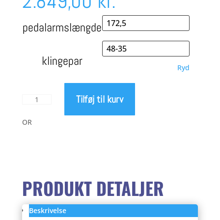
2.849,00
kr.
pedalarmslængde
klingepar
Ryd
Tilføj til kurv
Sram
Rival
AXS
OR
E1
Watt
kranksæt
2
x
PRODUKT DETALJER
12
antal
Beskrivelse