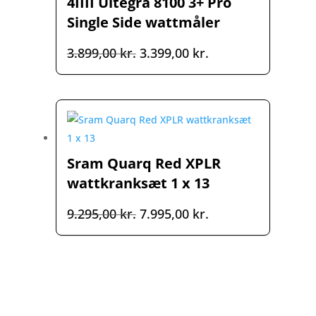
4IIII Ultegra 8100 3+ Pro
Single Side wattmåler
Den
Den
3.899,00
kr.
3.399,00
kr.
oprindelige
aktuelle
pris
pris
var:
er:
3.899,00 kr..
3.399,00 kr..
Sram Quarq Red XPLR
wattkranksæt 1 x 13
Den
Den
9.295,00
kr.
7.995,00
kr.
oprindelige
aktuelle
pris
pris
var:
er:
9.295,00 kr..
7.995,00 kr..