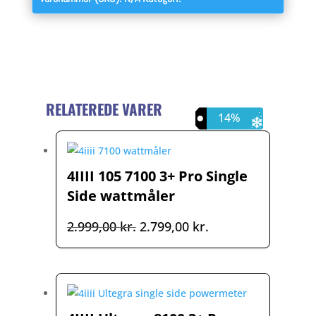
RELATEREDE VARER
13%
14%
7%
4IIII 105 7100 3+ Pro Single
Side wattmåler
Den
Den
2.999,00
kr.
2.799,00
kr.
oprindelige
aktuelle
pris
pris
var:
er:
2.999,00 kr..
2.799,00 kr..