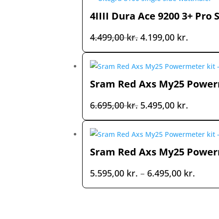
4IIII Dura Ace 9200 3+ Pro
Den
Den
4.499,00
kr.
4.199,00
kr.
oprindelige
aktuell
pris
pris
var:
er:
Sram Red Axs My25 Powerme
4.499,00 kr..
4.199,00
Den
Den
6.695,00
kr.
5.495,00
kr.
oprindelige
aktuell
pris
pris
var:
er:
Sram Red Axs My25 Powerme
6.695,00 kr..
5.495,00
Prisin
5.595,00
kr.
–
6.495,00
kr.
5.595,
til
6.495,