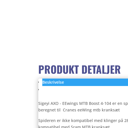
PRODUKT DETALJER
Beskrivelse
Anmeldelser (0)
Sigeyi AXO - EEwings MTB Boost 4-104 er en s
beregnet til Cranes eeWing mtb kranksæt
Spideren er ikke kompatibel med klinger på 28 
kompatibel med Sram MTB kranksæt.