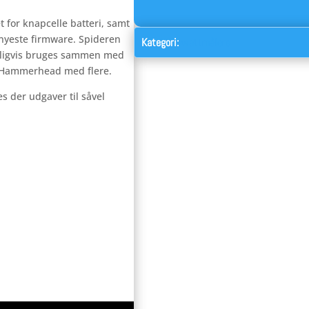
t for knapcelle batteri, samt
 nyeste firmware. Spideren
Kategori:
wattmålere
rligvis bruges sammen med
 Hammerhead med flere.
 der udgaver til såvel