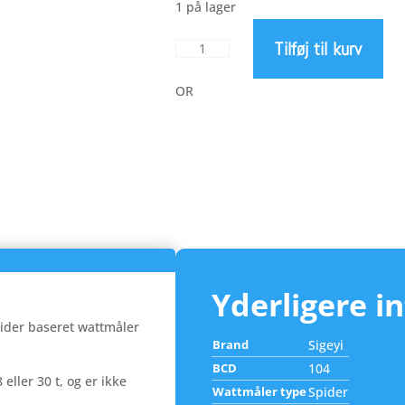
opr
1 på lager
Tilføj til kurv
Sigeyi
pri
AXO
-
OR
EEwings
var
MTB
Boost
3.3
4-
104
antal
Yderligere i
pider baseret wattmåler
Brand
Sigeyi
BCD
104
eller 30 t, og er ikke
Wattmåler type
Spider