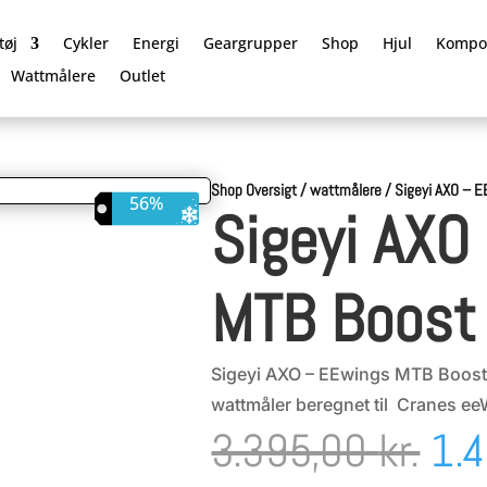
tøj
Cykler
Energi
Geargrupper
Shop
Hjul
Kompo
Wattmålere
Outlet
Shop Oversigt
/
wattmålere
/
Sigeyi AXO – 
56%
Sigeyi AXO
MTB Boost
Sigeyi AXO – EEwings MTB Boost 
wattmåler beregnet til Cranes e
De
3.395,00
kr.
1.