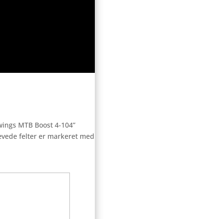
Ewings MTB Boost 4-104”
vede felter er markeret med