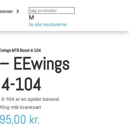
nenter
M
Se alle resultaterne
EEwings MTB Boost 4-104
 – EEwings
 4-104
4-104 er en spider baseret
eWing mtb kranksæt
n
Den
495,00
kr.