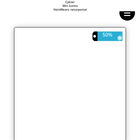
Forside
Cykler
Min konto
Cykeltasker
VeloWears returportal
Cykeltøj
Cykler
Energi
Geargrupper
50%
Shop
Hjul
Komponenter
Sko
Tilbehør
Værktøj
Wattmålere
Outlet