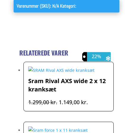
Varenummer (SKU):
N/A
Kategori:
kranksæt
RELATEREDE VARER
12%
16%
22%
Sram Rival AXS wide 2 x 12
kranksæt
Den
Den
1.299,00
kr.
1.149,00
kr.
oprindelige
aktuelle
pris
pris
var:
er:
1.299,00 kr..
1.149,00 kr..