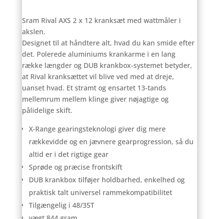
Sram Rival AXS 2 x 12 kranksæt med wattmåler i
akslen.
Designet til at håndtere alt, hvad du kan smide efter
det. Polerede aluminiums krankarme i en lang
række længder og DUB krankbox-systemet betyder,
at Rival kranksættet vil blive ved med at dreje,
uanset hvad. Et stramt og ensartet 13-tands
mellemrum mellem klinge giver nøjagtige og
pålidelige skift.
X-Range gearingsteknologi giver dig mere
rækkevidde og en jævnere gearprogression, så du
altid er i det rigtige gear
Sprøde og præcise frontskift
DUB krankbox tilføjer holdbarhed, enkelhed og
praktisk talt universel rammekompatibilitet
Tilgængelig i 48/35T
vægt 844 gram.