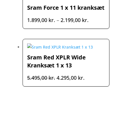
Sram Force 1 x 11 kranksæt
Prisinterval:
1.899,00
kr.
–
2.199,00
kr.
1.899,00 kr.
til
2.199,00 kr.
Sram Red XPLR Wide
Kranksæt 1 x 13
Den
Den
5.495,00
kr.
4.295,00
kr.
oprindelige
aktuelle
pris
pris
var:
er:
5.495,00 kr..
4.295,00 kr..