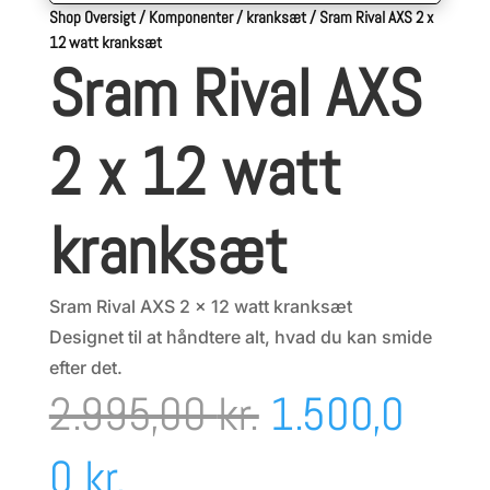
Shop Oversigt
/
Komponenter
/
kranksæt
/
Sram Rival AXS 2 x
12 watt kranksæt
Sram Rival AXS
2 x 12 watt
kranksæt
Sram Rival AXS 2 x 12 watt kranksæt
Designet til at håndtere alt, hvad du kan smide
efter det.
Den
2.995,00
kr.
1.500,0
Den
oprindelige
0
kr.