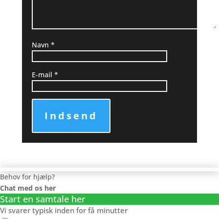
Navn
*
E-mail
*
Indsend
Behov for hjælp?
Chat med os her
Start en samtale her
Vi svarer typisk inden for få minutter