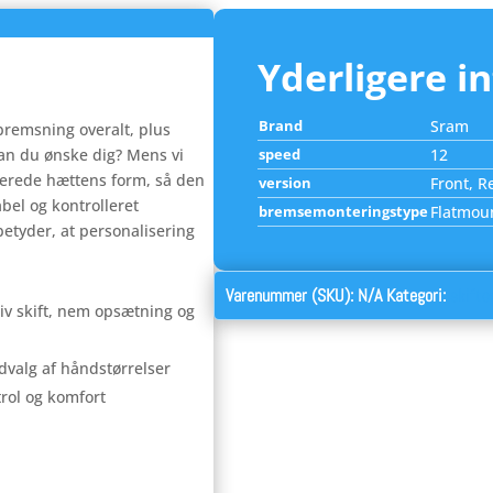
Yderligere i
Brand
Sram
bremsning overalt, plus
kan du ønske dig? Mens vi
speed
12
merede hættens form, så den
version
Front, R
abel og kontrolleret
bremsemonteringstype
Flatmou
betyder, at personalisering
Varenummer (SKU):
N/A
Kategori:
skifte
itiv skift, nem opsætning og
dvalg af håndstørrelser
trol og komfort