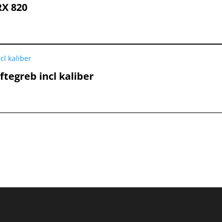
X 820
 kr..
e
tegreb incl kaliber
 kr..
e
 kr..