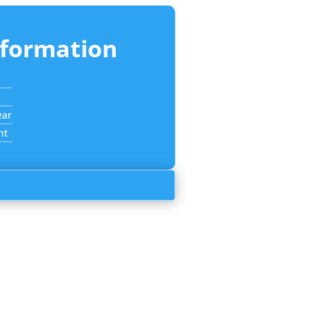
nformation
ear
nt
greb