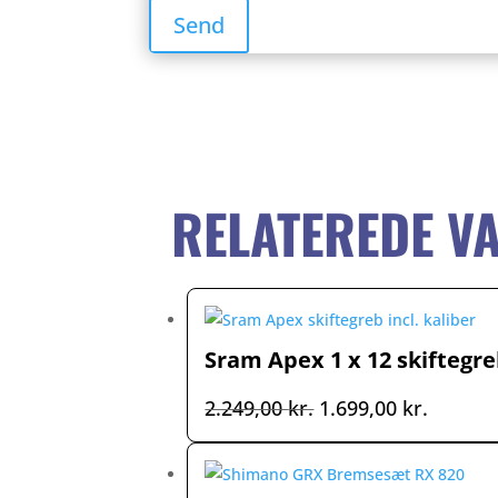
RELATEREDE V
Sram Apex 1 x 12 skiftegreb
Den
Den
2.249,00
kr.
1.699,00
kr.
oprindelige
aktuell
pris
pris
var:
er: