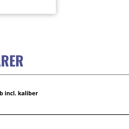
ARER
 incl. kaliber
e