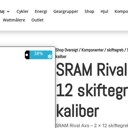
tøj
Cykler
Energi
Geargrupper
Shop
Hjul
Kompo
Wattmålere
Outlet
Shop Oversigt
/
Komponenter
/
skiftegreb
/
38%
kaliber
SRAM Rival
12 skiftegr
kaliber
SRAM Rival Axs – 2 x 12 skiftegreb