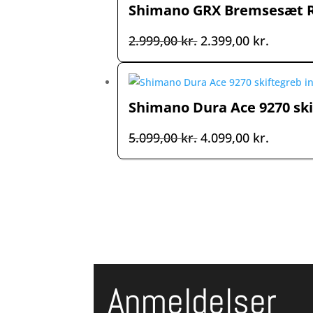
Shimano GRX Bremsesæt R
2.249,00 kr..
1.699,00
Den
Den
2.999,00
kr.
2.399,00
kr.
oprindelige
aktuell
pris
pris
var:
er:
Shimano Dura Ace 9270 skif
2.999,00 kr..
2.399,00
Den
Den
5.099,00
kr.
4.099,00
kr.
oprindelige
aktuell
pris
pris
var:
er:
5.099,00 kr..
4.099,00
Anmeldelser