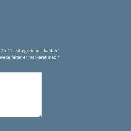
 x 11 skiftegreb incl. kaliber”
vede felter er markeret med
*