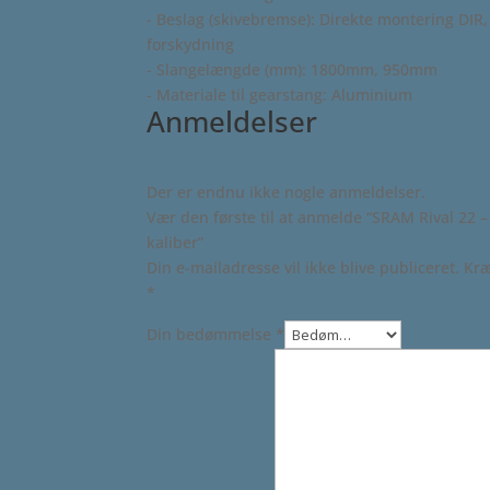
- Beslag (skivebremse): Direkte montering DIR
forskydning
- Slangelængde (mm): 1800mm, 950mm
- Materiale til gearstang: Aluminium
Anmeldelser
Der er endnu ikke nogle anmeldelser.
Vær den første til at anmelde “SRAM Rival 22 – 
kaliber”
Din e-mailadresse vil ikke blive publiceret.
Kræ
*
Din bedømmelse
*