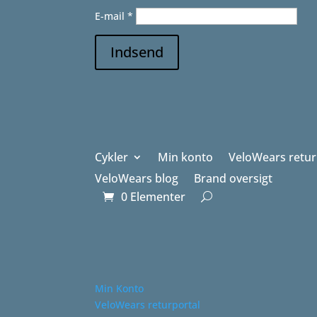
E-mail
*
Indsend
Cykler
Min konto
VeloWears retur
VeloWears blog
Brand oversigt
0 Elementer
Min Konto
VeloWears returportal