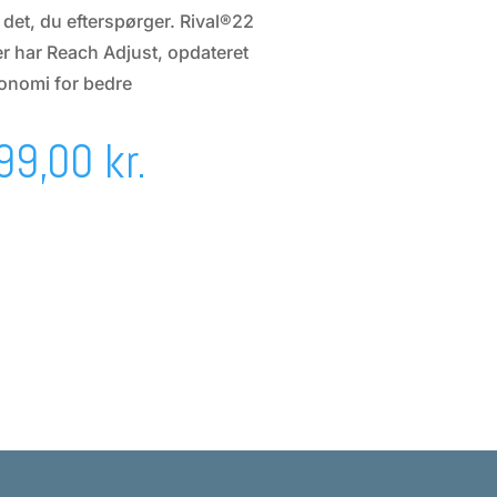
f det, du efterspørger. Rival®22
r har Reach Adjust, opdateret
gonomi for bedre
n
Den
499,00
kr.
indelige
aktuelle
s
pris
:
er:
99,00 kr..
1.499,00 kr..