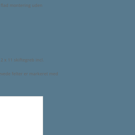
, flad montering uden
2 x 11 skiftegreb incl.
vede felter er markeret med