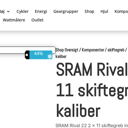
tøj
Cykler
Energi
Geargrupper
Shop
Hjul
Kompo
Wattmålere
Outlet
Shop Oversigt
/
Komponenter
/
skiftegreb
/
44%
kaliber
SRAM Rival
11 skiftegr
kaliber
SRAM Rival 22 2 x 11 skiftegreb in