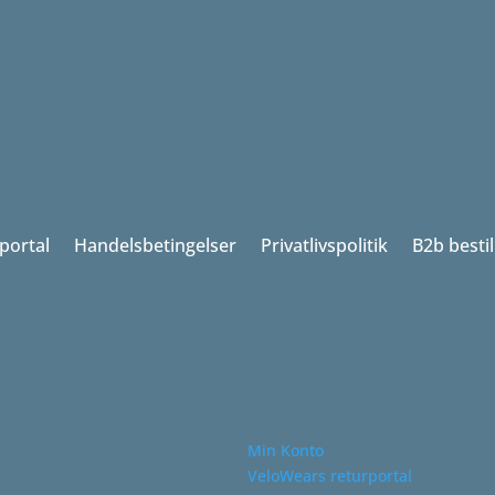
portal
Handelsbetingelser
Privatlivspolitik
B2b besti
Min Konto
VeloWears returportal