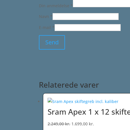
Din anmeldelse
*
Navn
*
E-mail
*
Relaterede varer
Sram Apex 1 x 12 skifte
Den
Den
2.249,00
kr.
1.699,00
kr.