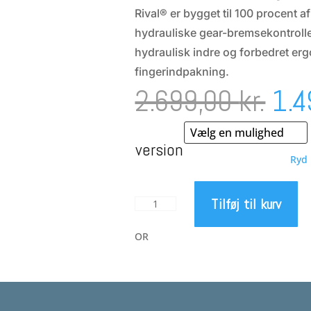
Rival® er bygget til 100 procent a
hydrauliske gear-bremsekontrolle
hydraulisk indre og forbedret er
fingerindpakning.
De
2.699,00
kr.
1.
opr
version
Ryd
pri
Tilføj til kurv
SRAM
var
Rival
22
OR
2.6
-
2
x
11