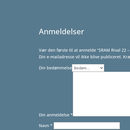
var:
er:
5.099,00 kr..
4.099,00 kr..
Anmeldelser
Vær den første til at anmelde “SRAM Rival 22 – 2
Din e-mailadresse vil ikke blive publiceret.
Kræ
Din bedømmelse
Din anmeldelse
*
Navn
*