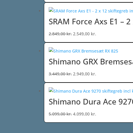
oprindelige
aktuelle
pris
pris
var:
er:
SRAM Force Axs E1 – 2 x
2.249,00 kr..
1.699,00 kr..
Den
Den
2.849,00
kr.
2.549,00
kr.
oprindelige
aktuelle
pris
pris
var:
er:
Shimano GRX Bremses
2.849,00 kr..
2.549,00 kr..
Den
Den
3.449,00
kr.
2.949,00
kr.
oprindelige
aktuelle
pris
pris
var:
er:
Shimano Dura Ace 9270 
3.449,00 kr..
2.949,00 kr..
Den
Den
5.099,00
kr.
4.099,00
kr.
oprindelige
aktuelle
pris
pris