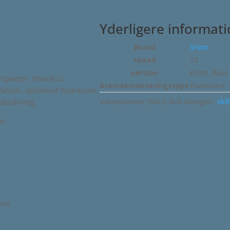
skiftegreb
incl.
Yderligere informat
kaliber
antal
Brand
Sram
speed
12
version
Front, Rear
erspørger. Rival®22
bremsemonteringstype
Flatmount
Adjust, opdateret hydraulisk
Varenummer (SKU):
N/A
Kategori:
ski
indpakning.
ar
 mm