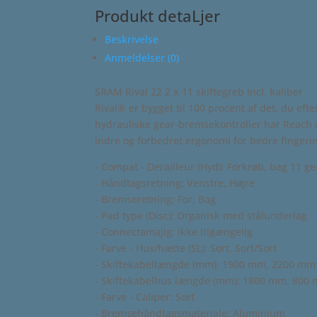
Produkt detaLjer
Beskrivelse
Anmeldelser (0)
SRAM Rival 22 2 x 11 skiftegreb incl. kaliber
Rival® er bygget til 100 procent af det, du eft
hydrauliske gear-bremsekontroller har Reach 
indre og forbedret ergonomi for bedre finger
- Compat - Derailleur (Hyd): Forkrøb, bag 11 ge
- Håndtagsretning: Venstre, Højre
- Bremseretning: For, Bag
- Pad type (Disc): Organisk med stålunderlag
- Connectamajig: ikke tilgængelig
- Farve - Hus/hætte (SL): Sort, Sort/Sort
- Skiftekabellængde (mm): 1900 mm, 2200 mm
- Skiftekabelhus længde (mm): 1800 mm, 800
- Farve - Caliper: Sort
- Bremsehåndtagsmateriale: Aluminium