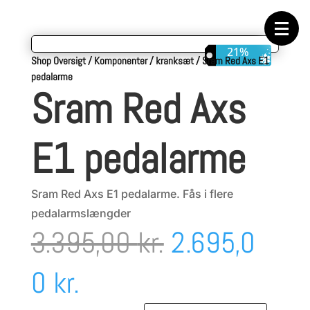
Forside
Cykeltasker
Cykeltøj
Cykler
21%
Energi
Shop Oversigt
/
Komponenter
/
kranksæt
/
Sram Red Axs E1
Geargrupper
pedalarme
Shop
Sram Red Axs
Hjul
Komponenter
Sko
Tilbehør
E1 pedalarme
Værktøj
Wattmålere
Outlet
Sram Red Axs E1 pedalarme. Fås i flere
pedalarmslængder
Den
3.395,00
kr.
2.695,0
Den
oprindelige
0
kr.