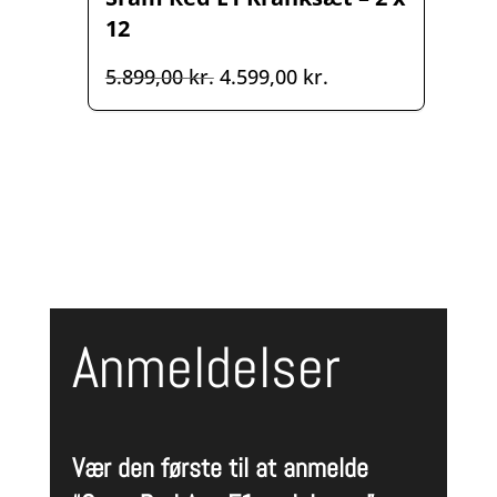
12
Den
Den
5.899,00
kr.
4.599,00
kr.
oprindelige
aktuelle
pris
pris
var:
er:
5.899,00 kr..
4.599,00 kr..
Anmeldelser
Vær den første til at anmelde