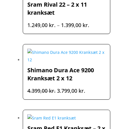
Sram Rival 22 – 2 x 11
kranksæt
Prisinterval:
1.249,00
kr.
–
1.399,00
kr.
1.249,00 kr.
til
1.399,00 kr.
Shimano Dura Ace 9200
Kranksæt 2 x 12
Den
Den
4.399,00
kr.
3.799,00
kr.
oprindelige
aktuelle
pris
pris
var:
er:
4.399,00 kr..
3.799,00 kr..
Sram Red E1 Kranksæt – 2 x