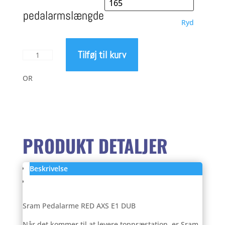
aktuelle
pris
pedalarmslængde
Ryd
pris
var:
Tilføj til kurv
Sram
er:
3.395,00 kr..
Red
Axs
OR
2.695,00 kr..
E1
pedalarme
antal
PRODUKT DETALJER
Beskrivelse
Anmeldelser (0)
Sram Pedalarme RED AXS E1 DUB
Når det kommer til at levere toppræstation, er Sram