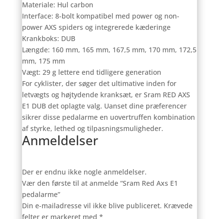
Materiale: Hul carbon
Interface: 8-bolt kompatibel med power og non-
power AXS spiders og integrerede kæderinge
Krankboks: DUB
Længde: 160 mm, 165 mm, 167,5 mm, 170 mm, 172,5
mm, 175 mm
Vægt: 29 g lettere end tidligere generation
For cyklister, der søger det ultimative inden for
letvægts og højtydende kranksæt, er Sram RED AXS
E1 DUB det oplagte valg. Uanset dine præferencer
sikrer disse pedalarme en uovertruffen kombination
af styrke, lethed og tilpasningsmuligheder.
Anmeldelser
Der er endnu ikke nogle anmeldelser.
Vær den første til at anmelde “Sram Red Axs E1
pedalarme”
Din e-mailadresse vil ikke blive publiceret.
Krævede
felter er markeret med
*